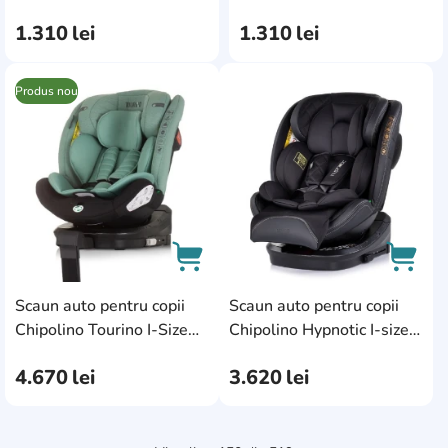
125-150cm Latte
125-150cm Charcoal
1.310
lei
1.310
lei
(SDKGE02603LA)
(SDKGE02602CH)
Produs nou
AddCardToFavourite
AddC
Scaun auto pentru copii
Scaun auto pentru copii
AddCardToCart
AddCa
Chipolino Tourino I-Size
Chipolino Hypnotic I-size
Isofix 40-150cm Pastel
Isofix Blackberry
4.670
lei
3.620
lei
Green (STKTRN02406PG)
(STKHYP0254BB)