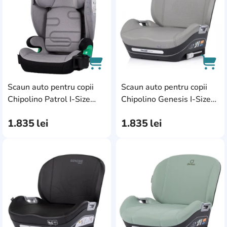
Scaun auto pentru copii
Scaun auto pentru copii
AddCardToCart
AddC
Chipolino Patrol I-Size
Chipolino Genesis I-Size
Isofix 100-150cm
Isofix 125-150cm
1.835
lei
1.835
lei
Platinum
Platinum
(STKPA02602PL)
(SDKGES02602PL)
AddCardToFavourite
Add