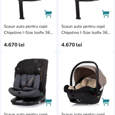
Scaun auto pentru copii
Scaun auto pentru copii
AddCardToCart
AddC
Chipolino I-Size Isofix 360
Chipolino I-Size Isofix 360
Tourino Granite
Tourino Macadamia
4.670
lei
4.670
lei
(STKTRN02402GN)
(STKTRN02405MA)
AddCardToFavourite
Add
Scaun auto pentru copii
Scaun auto pentru copii