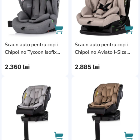
Scaun auto pentru copii
Scaun auto pentru copii
AddCardToCart
AddC
Chipolino Tycoon Isofix
Chipolino Aviato I-Size
360 75-150cm Cloud
40-150cm Tiramisu
2.360
lei
2.885
lei
(STKTYCIS252CL)
(STKAVT02503TI)
AddCardToFavourite
Add