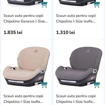
Scaun auto pentru copii
Scaun auto pentru copii
AddCardToCart
AddC
Chipolino Genesis I-Size
Chipolino I-Size Isofix
Isofix 125-150cm Noir
125-150cm Matcha
1.835
lei
1.310
lei
(SDKGES02601NO)
(SDKGE02604MA)
AddCardToFavourite
Add
Scaun auto pentru copii
Scaun auto pentru copii
AddCardToCart
AddC
Chipolino I-Size Isofix
Chipolino I-Size Isofix