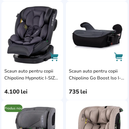
AddCardToFavourite
Add
Scaun auto pentru copii
Scaun auto pentru copii
AddCardToCart
AddC
Chipolino Hypnotic I-SIZE
Chipolino Go Boost Iso I-
Isofix 360 40-150cm
SIZE 125-150cm Charcoal
4.100
lei
735
lei
Anthracite
(SDKGBI02603CH)
(STKHYP0253AN)
Produs nou
AddCardToFavourite
Add