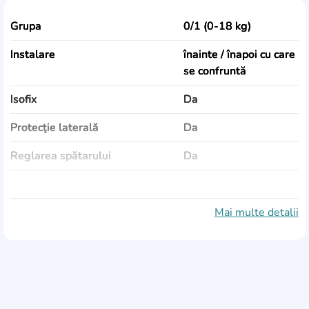
Grupa
0/1 (0-18 kg)
Instalare
înainte / înapoi cu care
se confruntă
Isofix
Da
Protecţie laterală
Da
Reglarea spătarului
Da
Culoare
negru
Dimensiuni
47-69х45х51-76
Mai multe detalii
Greutate
11 kg