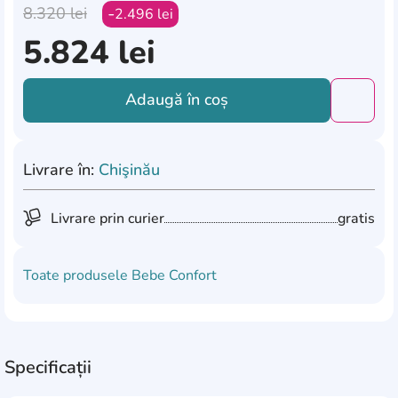
8.320
lei
2.496
lei
5.824
lei
Adaugă în coș
Добави
Livrare în:
Chişinău
Livrare prin curier
gratis
Toate produsele
Bebe Confort
Specificații