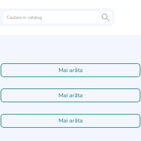
Scaune 
Roboți de
Piscine
pentru 
bucătărie
Mai arăta
Mai arăta
Mai arăta