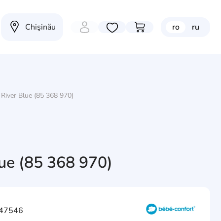
Chişinău
ro
ru
Избранные товары
Перейти в корзину
 River Blue (85 368 970)
lue (85 368 970)
 47546