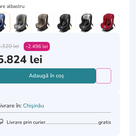
re albastru
8.320
lei
2.496
lei
5.824
lei
Adaugă în coș
Добавить това
ivrare în:
Chişinău
Livrare prin curier
gratis