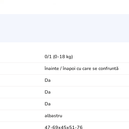
0/1 (0-18 kg)
înainte / înapoi cu care se confruntă
Da
Da
Da
albastru
47-69х45х51-76