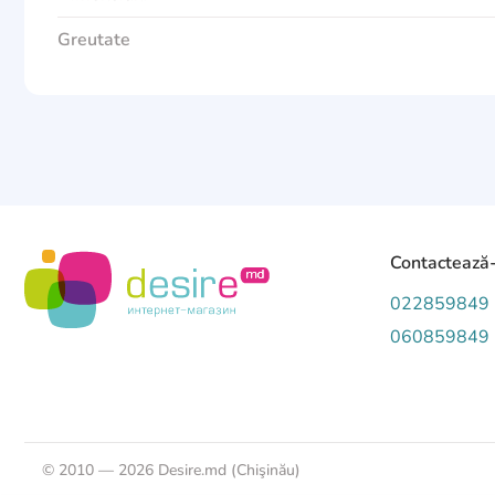
Greutate
Contactează
022859849
060859849
©
2010 — 2026 Desire.md (Chişinău)