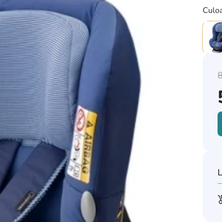
Culoa
L