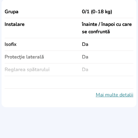
Grupa
0/1 (0-18 kg)
Instalare
înainte / înapoi cu care
se confruntă
Isofix
Da
Protecţie laterală
Da
Reglarea spătarului
Da
Culoare
negru
Dimensiuni
47-69х45х51-76
Mai multe detalii
Greutate
11 kg