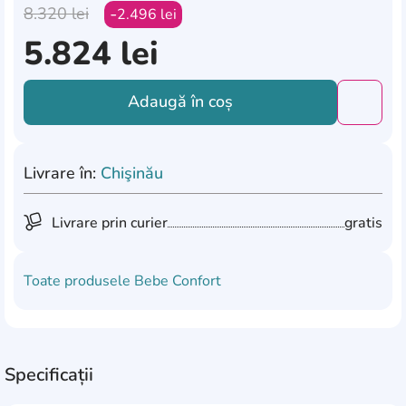
8.320
lei
2.496
lei
5.824
lei
Adaugă în coș
Добави
Livrare în:
Chişinău
Livrare prin curier
gratis
Toate produsele
Bebe Confort
Specificații