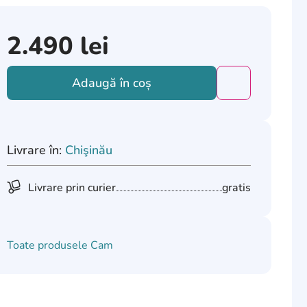
2.490
lei
Adaugă în coș
Добавить това
Livrare în:
Chişinău
Livrare prin curier
gratis
Toate produsele
Cam