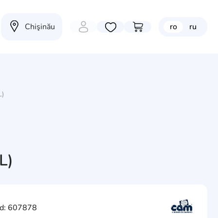
Chişinău
ro
ru
Избранные товары
Перейти в корзину
L)
L)
d: 607878