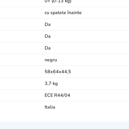
0+ (0-13 kg)
cu spatele înainte
Da
Da
Da
negru
58х64х44,5
3,7 kg
ECE R44/04
Italia