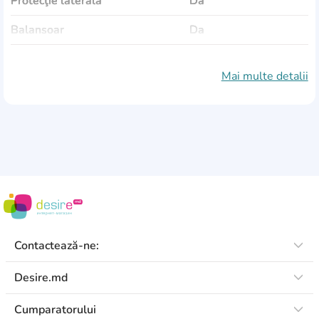
Protecţie laterală
Da
Balansoar
Da
Reglarea înălțimii tetierei
Da
Mai multe detalii
Culoare
gri, verde
Dimensiuni
65x43,5x57
Greutate
3,25 kg
Standard de conformitate
ECE R129/02
Contactează-ne:
Desire.md
Cumparatorului