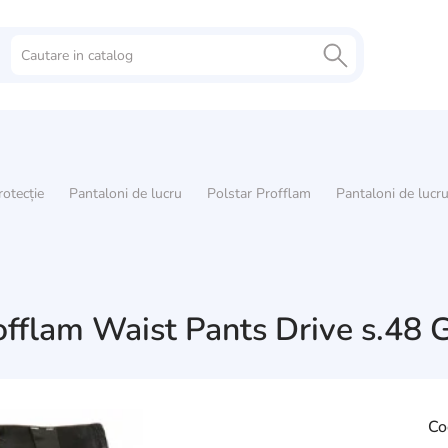
otecție
Pantaloni de lucru
Polstar Profflam
Pantaloni de lucr
offlam Waist Pants Drive s.48 
Co