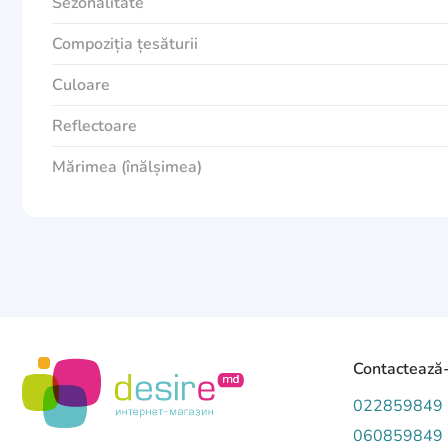
Sezonalitate
Compoziția țesăturii
Culoare
Reflectoare
Mărimea (înălșimea)
Contactează
022859849
060859849