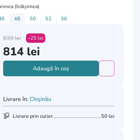
rimea (înălșimea)
46
48
50
52
56
839
lei
25
lei
814
lei
Adaugă în coș
Добавить това
Livrare în:
Chişinău
Livrare prin curier
50 lei