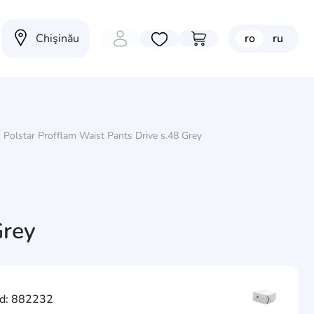
Chişinău
ro
ru
Избранные товары
Перейти в корзину
u Polstar Profflam Waist Pants Drive s.48 Grey
Grey
d: 882232