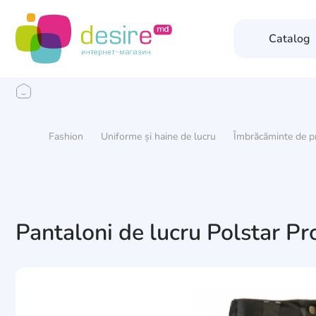
Catalog
Fashion
Uniforme și haine de lucru
Îmbrăcăminte de pr
Pantaloni de lucru Polstar Pr