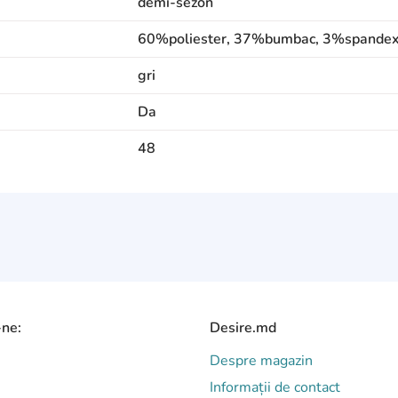
demi-sezon
60%poliester, 37%bumbac, 3%spande
gri
Da
48
-ne:
Desire.md
Despre magazin
Informații de contact