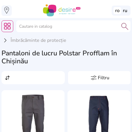
ro
ru
Îmbrăcăminte de protecție
Pantaloni de lucru Polstar Profflam în
Chișinău
Filtru
Preț, lei
de la
pînă la
Producători
AddCardToFavourite
Add
Ardon
35
Mărimea (înălșimea)
Art.MaSter
48
LD
0