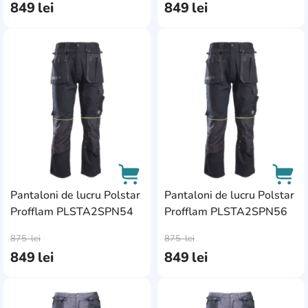
849
lei
849
lei
AddCardToFavourite
Add
Pantaloni de lucru Polstar
Pantaloni de lucru Polstar
Profflam PLSTA2SPN54
Profflam PLSTA2SPN56
AddCardToCart
AddC
875
lei
875
lei
849
lei
849
lei
AddCardToFavourite
Add