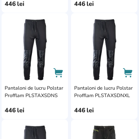
446
lei
446
lei
AddCardToFavourite
Add
Pantaloni de lucru Polstar
Pantaloni de lucru Polstar
AddCardToCart
AddC
Profflam PLSTAXSDNS
Profflam PLSTAXSDNXL
446
lei
446
lei
AddCardToFavourite
Add