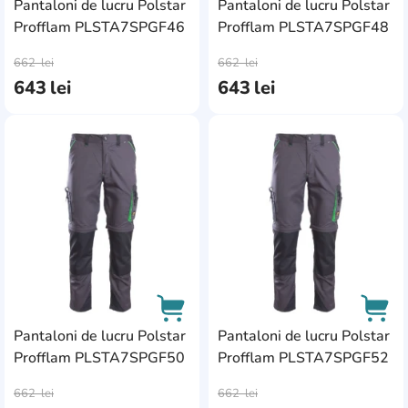
Pantaloni de lucru Polstar
Pantaloni de lucru Polstar
Profflam PLSTA7SPGF46
Profflam PLSTA7SPGF48
AddCardToCart
AddC
662
lei
662
lei
643
lei
643
lei
AddCardToFavourite
Add
Pantaloni de lucru Polstar
Pantaloni de lucru Polstar
Profflam PLSTA7SPGF50
Profflam PLSTA7SPGF52
AddCardToCart
AddC
662
lei
662
lei