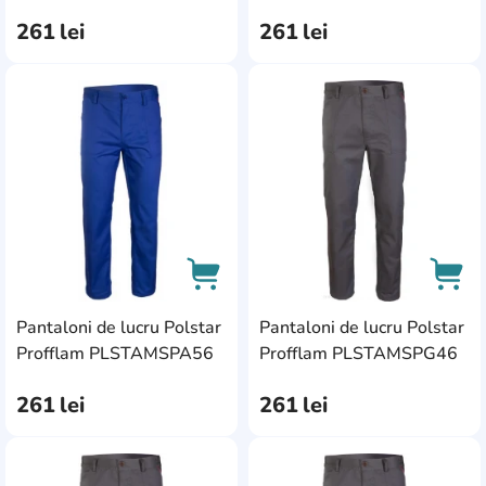
52-54
0
261
lei
261
lei
58\5
0
XXXXL
0
AddCardToFavourite
Add
Pantaloni de lucru Polstar
Pantaloni de lucru Polstar
AddCardToCart
AddC
Profflam PLSTAMSPA56
Profflam PLSTAMSPG46
261
lei
261
lei
AddCardToFavourite
Add