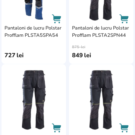
Pantaloni de lucru Polstar
Pantaloni de lucru Polstar
Profflam PLSTA5SPA54
Profflam PLSTA2SPN44
AddCardToCart
AddC
875
lei
727
lei
849
lei
AddCardToFavourite
Add