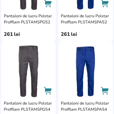
44
8
50\5
0
Pantaloni de lucru Polstar
Pantaloni de lucru Polstar
AddCardToCart
AddC
Profflam PLSTAMSPG52
Profflam PLSTAMSPA52
62
0
50
12
261
lei
261
lei
64
0
52
AddCardToFavourite
Add
11
58
3
60-66
0
L/XL
0
26S
0
30R
0
Pantaloni de lucru Polstar
Pantaloni de lucru Polstar
36L
0
AddCardToCart
AddC
Profflam PLSTAMSPG54
Profflam PLSTAMSPA54