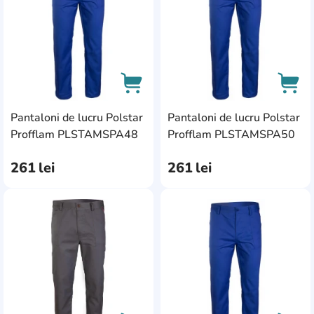
54
12
56\5
0
28R
0
54\5
0
30L
Pantaloni de lucru Polstar
Pantaloni de lucru Polstar
0
AddCardToCart
AddC
Profflam PLSTAMSPA48
Profflam PLSTAMSPA50
30S
0
261
lei
261
lei
36R
0
44-46
0
AddCardToFavourite
Add
48\4
0
34RS
0
38L
0
38R
0