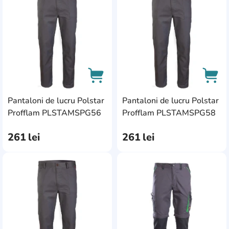
Pantaloni de lucru Polstar
Pantaloni de lucru Polstar
AddCardToCart
AddC
Profflam PLSTAMSPG56
Profflam PLSTAMSPG58
261
lei
261
lei
AddCardToFavourite
Add