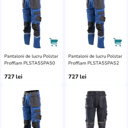
Pantaloni de lucru Polstar
Pantaloni de lucru Polstar
AddCardToCart
AddC
Profflam PLSTA5SPA50
Profflam PLSTA5SPA52
727
lei
727
lei
AddCardToFavourite
Add