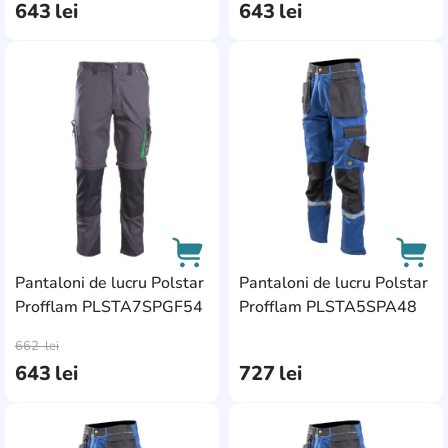
643
lei
643
lei
AddCardToFavourite
Add
Pantaloni de lucru Polstar
Pantaloni de lucru Polstar
Profflam PLSTA7SPGF54
Profflam PLSTA5SPA48
AddCardToCart
AddC
662
lei
643
lei
727
lei
AddCardToFavourite
Add