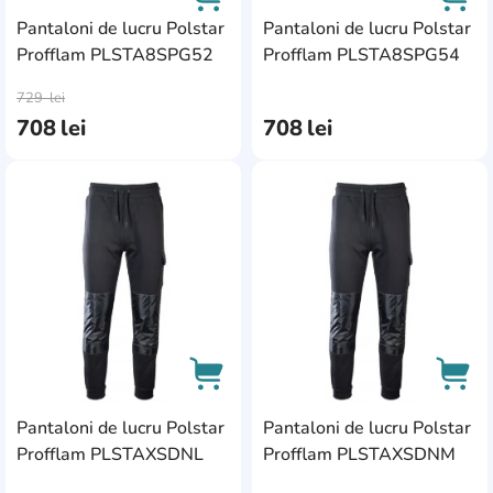
Pantaloni de lucru Polstar
Pantaloni de lucru Polstar
Profflam PLSTA8SPG52
Profflam PLSTA8SPG54
AddCardToCart
AddC
729
lei
708
lei
708
lei
AddCardToFavourite
Add
Pantaloni de lucru Polstar
Pantaloni de lucru Polstar
AddCardToCart
AddC
Profflam PLSTAXSDNL
Profflam PLSTAXSDNM