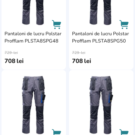
Pantaloni de lucru Polstar
Pantaloni de lucru Polstar
Profflam PLSTA8SPG48
Profflam PLSTA8SPG50
AddCardToCart
AddC
729
lei
729
lei
708
lei
708
lei
AddCardToFavourite
Add