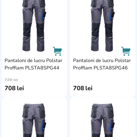
Pantaloni de lucru Polstar
Pantaloni de lucru Polstar
Profflam PLSTA8SPG44
Profflam PLSTA8SPG46
AddCardToCart
AddC
729
lei
708
lei
708
lei
AddCardToFavourite
Add