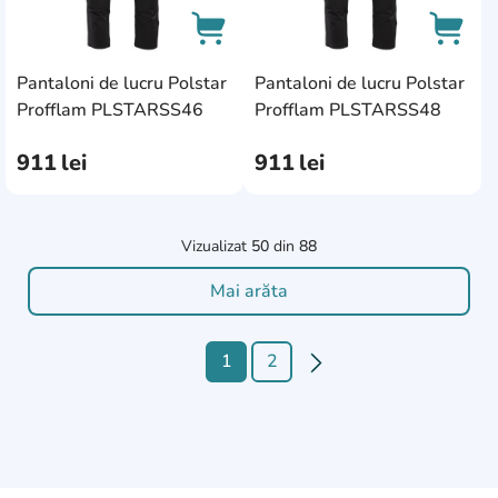
Pantaloni de lucru Polstar
Pantaloni de lucru Polstar
AddCardToCart
AddCa
Profflam PLSTARSS46
Profflam PLSTARSS48
911
lei
911
lei
Vizualizat
50
din
88
Mai arăta
1
2