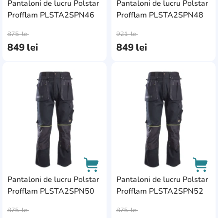
Pantaloni de lucru Polstar
Pantaloni de lucru Polstar
Profflam PLSTA2SPN46
Profflam PLSTA2SPN48
AddCardToCart
AddC
875
lei
921
lei
849
lei
849
lei
AddCardToFavourite
Add
Pantaloni de lucru Polstar
Pantaloni de lucru Polstar
Profflam PLSTA2SPN50
Profflam PLSTA2SPN52
AddCardToCart
AddC
875
lei
875
lei