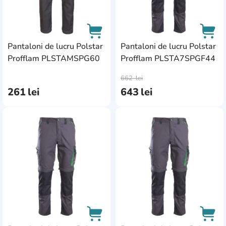
Pantaloni de lucru Polstar
Pantaloni de lucru Polstar
Profflam PLSTAMSPG60
Profflam PLSTA7SPGF44
AddCardToCart
AddC
662
lei
261
lei
643
lei
AddCardToFavourite
Add