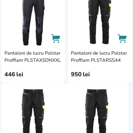
Pantaloni de lucru Polstar
Pantaloni de lucru Polstar
AddCardToCart
AddC
Profflam PLSTAXSDNXXL
Profflam PLSTARSS44
446
lei
950
lei
AddCardToFavourite
AddC