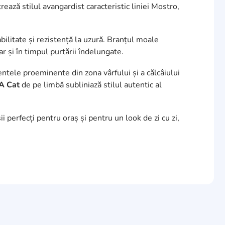
ează stilul avangardist caracteristic liniei Mostro,
abilitate și rezistență la uzură. Branțul moale
r și în timpul purtării îndelungate.
ntele proeminente din zona vârfului și a călcâiului
 Cat
de pe limbă subliniază stilul autentic al
i perfecți pentru oraș și pentru un look de zi cu zi,