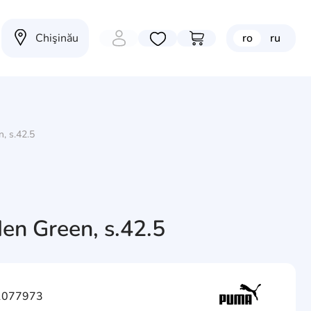
Chişinău
ro
ru
Избранные товары
Перейти в корзину
, s.42.5
en Green, s.42.5
 1077973