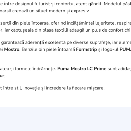
 între designul futurist și confortul atent gândit. Modelul păstr
întoarsă creează un siluet modern și expresiv.
serții din piele întoarsă, oferind încălțămintei lejeritate, respir
, iar căptușeala din plasă textilă adaugă un plus de confort chia
, garantează aderență excelentă pe diverse suprafețe, iar eleme
iei
Mostro
. Benzile din piele întoarsă
Formstrip
și logo-ul
PUMA
tatea și formele îndrăznețe.
Puma Mostro LC Prime
sunt adidași
pas.
 între stil, inovație și încredere la fiecare mișcare.