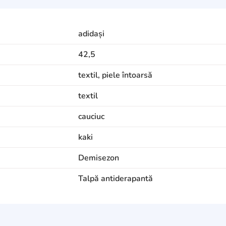
adidași
42,5
textil, piele întoarsă
textil
cauciuc
kaki
Demisezon
Talpă antiderapantă