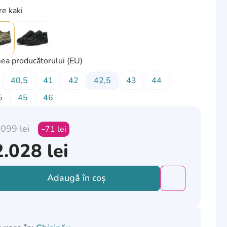
re kaki
ea producătorului (EU)
40,5
41
42
42,5
43
44
5
45
46
.099
lei
71
lei
2.028
lei
Adaugă în coș
Добавить това