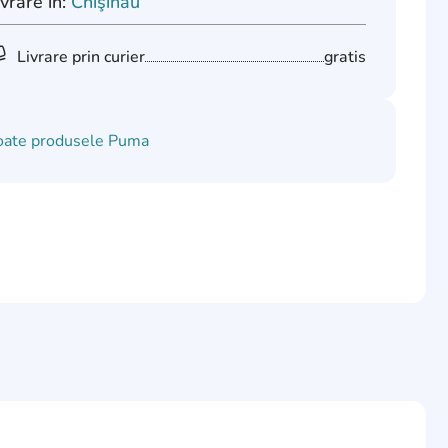
ivrare în:
Chişinău
Livrare prin curier
gratis
oate produsele
Puma