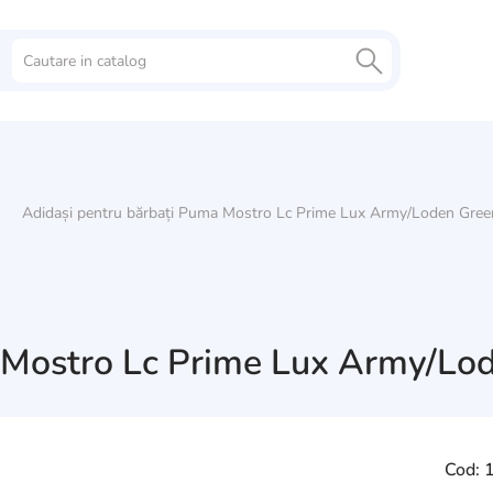
Adidași pentru bărbați Puma Mostro Lc Prime Lux Army/Loden Green
 Mostro Lc Prime Lux Army/Lod
Cod: