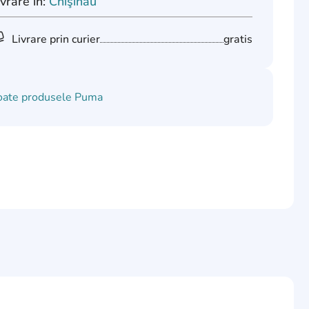
ivrare în:
Chişinău
Livrare prin curier
gratis
oate produsele
Puma