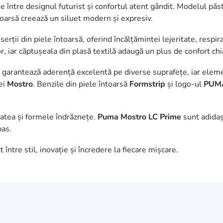
 între designul futurist și confortul atent gândit. Modelul păstr
întoarsă creează un siluet modern și expresiv.
serții din piele întoarsă, oferind încălțămintei lejeritate, respir
, iar căptușeala din plasă textilă adaugă un plus de confort chia
, garantează aderență excelentă pe diverse suprafețe, iar eleme
iei
Mostro
. Benzile din piele întoarsă
Formstrip
și logo-ul
PUMA
tatea și formele îndrăznețe.
Puma Mostro LC Prime
sunt adidași
pas.
 între stil, inovație și încredere la fiecare mișcare.