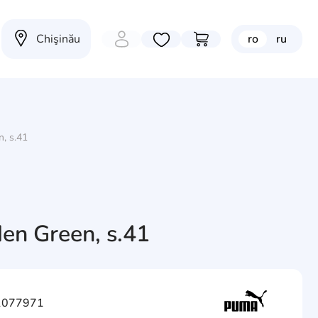
Chişinău
ro
ru
Избранные товары
Перейти в корзину
, s.41
en Green, s.41
 1077971