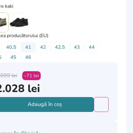
re kaki
ea producătorului (EU)
40,5
41
42
42,5
43
44
5
45
46
.099
lei
71
lei
2.028
lei
Adaugă în coș
Добавить това