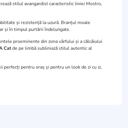
ează stilul avangardist caracteristic liniei Mostro,
abilitate și rezistență la uzură. Branțul moale
r și în timpul purtării îndelungate.
ntele proeminente din zona vârfului și a călcâiului
 Cat
de pe limbă subliniază stilul autentic al
i perfecți pentru oraș și pentru un look de zi cu zi,