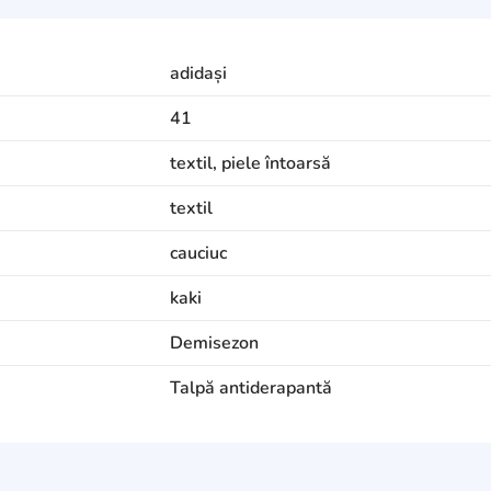
adidași
41
textil, piele întoarsă
textil
cauciuc
kaki
Demisezon
Talpă antiderapantă