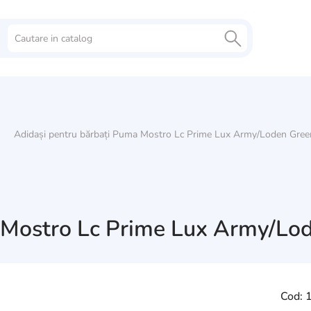
Adidași pentru bărbați Puma Mostro Lc Prime Lux Army/Loden Green
 Mostro Lc Prime Lux Army/Lod
Cod: