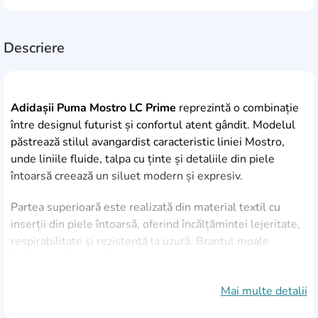
Descriere
Adidașii Puma Mostro LC Prime
reprezintă o combinație
între designul futurist și confortul atent gândit. Modelul
păstrează stilul avangardist caracteristic liniei Mostro,
unde liniile fluide, talpa cu ținte și detaliile din piele
întoarsă creează un siluet modern și expresiv.
Partea superioară este realizată din material textil cu
inserții din piele întoarsă, oferind încălțămintei lejeritate,
respirabilitate și rezistență la uzură. Branțul moale
OrthoLite®
asigură amortizare și susținere pentru picior,
iar căptușeala din plasă textilă adaugă un plus de confort
Mai multe detalii
chiar și în timpul purtării îndelungate.