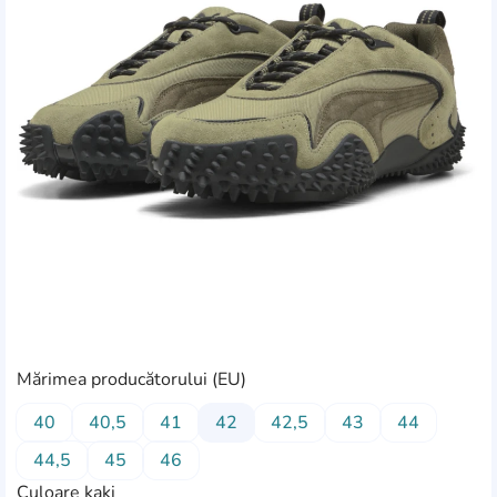
Mărimea producătorului (EU)
40
40,5
41
42
42,5
43
44
44,5
45
46
Culoare kaki