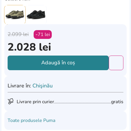
2.099
lei
71
lei
2.028
lei
Adaugă în coș
Добави
Livrare în:
Chişinău
Livrare prin curier
gratis
Toate produsele
Puma