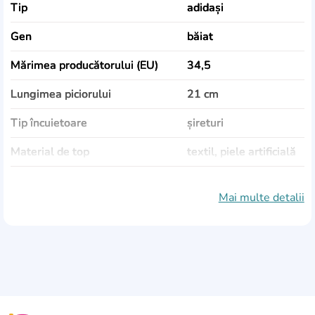
Tip
adidași
Gen
băiat
Mărimea producătorului (EU)
34,5
Lungimea piciorului
21 cm
Tip încuietoare
șireturi
Material de top
textil, piele artificială
Material de căptușeală
textil
Mai multe detalii
Materialul talpii
cauciuc
Culoare
gri
Sezonalitate
vară, demisezon