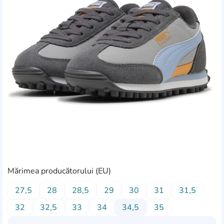
Mărimea producătorului (EU)
27,5
28
28,5
29
30
31
31,5
32
32,5
33
34
34,5
35