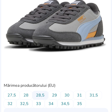
Mărimea producătorului (EU)
27,5
28
28,5
29
30
31
31,5
32
32,5
33
34
34,5
35