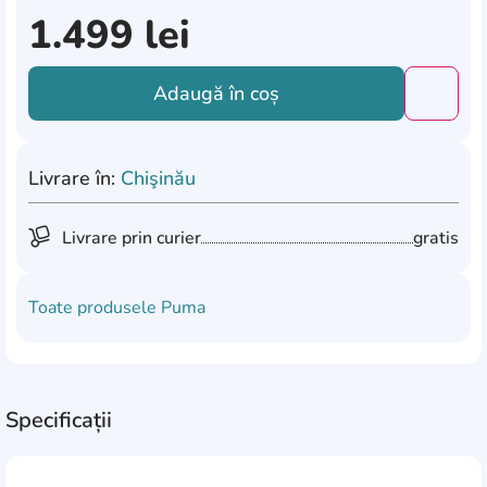
1.499
lei
Adaugă în coș
Добави
Livrare în:
Chişinău
Livrare prin curier
gratis
Toate produsele
Puma
Specificații