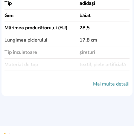
Tip
adidași
Gen
băiat
Mărimea producătorului (EU)
28,5
Lungimea piciorului
17,8 cm
Tip încuietoare
șireturi
Material de top
textil, piele artificială
Material de căptușeală
textil
Mai multe detalii
Materialul talpii
cauciuc
Culoare
gri
Sezonalitate
vară, demisezon