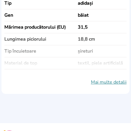
Tip
adidași
Gen
băiat
Mărimea producătorului (EU)
31,5
Lungimea piciorului
18,8 cm
Tip încuietoare
șireturi
Material de top
textil, piele artificială
Material de căptușeală
textil
Mai multe detalii
Materialul talpii
cauciuc
Culoare
gri
Sezonalitate
vară, demisezon