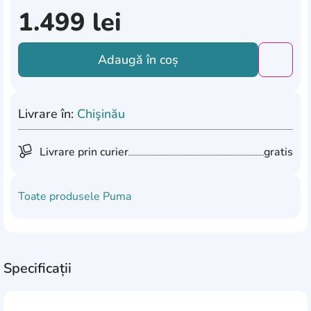
1.499
lei
Adaugă în coș
Добави
Livrare în:
Chişinău
Livrare prin curier
gratis
Toate produsele
Puma
Specificații