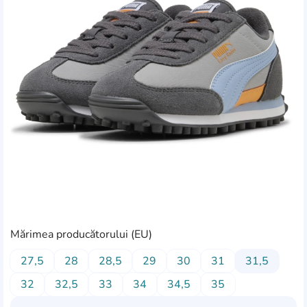
Mărimea producătorului (EU)
27,5
28
28,5
29
30
31
31,5
32
32,5
33
34
34,5
35