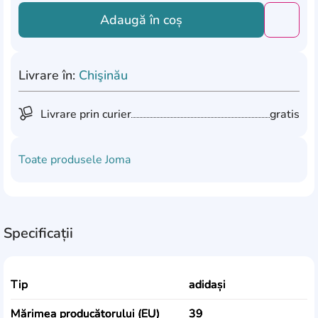
Adaugă în coș
Добави
Livrare în:
Chişinău
Livrare prin curier
gratis
Toate produsele
Joma
Specificații
Tip
adidași
Mărimea producătorului (EU)
39