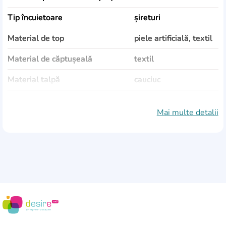
Tip încuietoare
șireturi
Material de top
piele artificială, textil
Material de căptușeală
textil
Material talpă
cauciuc
Culoare
alb
Mai multe detalii
Sezonalitate
Vară, Demisezon