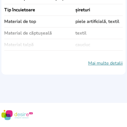
Tip încuietoare
șireturi
Material de top
piele artificială, textil
Material de căptușeală
textil
Material talpă
cauciuc
Culoare
alb
Mai multe detalii
Sezonalitate
Vară, Demisezon