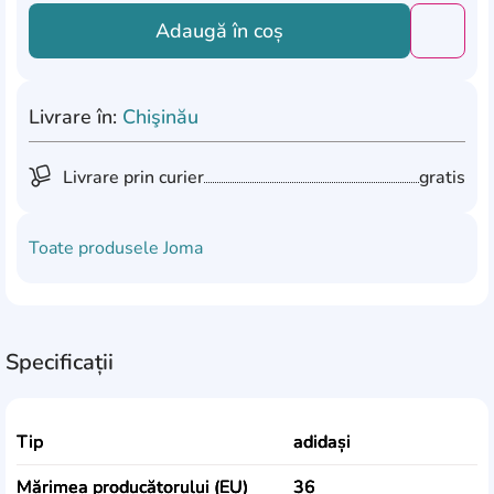
Adaugă în coș
Добави
Livrare în:
Chişinău
Livrare prin curier
gratis
Toate produsele
Joma
Specificații
Tip
adidași
Mărimea producătorului (EU)
36