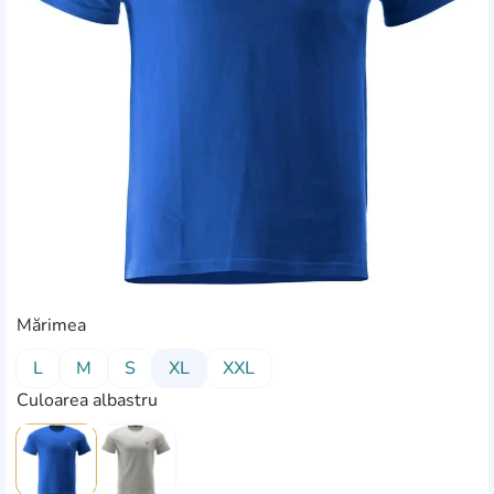
Mărimea
L
M
S
XL
XXL
Culoarea albastru