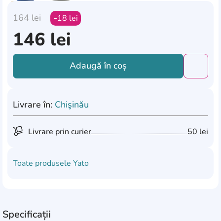
164
lei
18
lei
146
lei
Adaugă în coș
Добави
Livrare în:
Chişinău
Livrare prin curier
50 lei
Toate produsele
Yato
Specificații