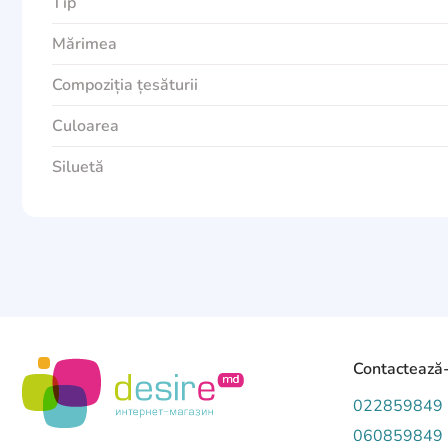
Tip
Mărimea
Compoziția țesăturii
Culoarea
Siluetă
Contactează
022859849
060859849