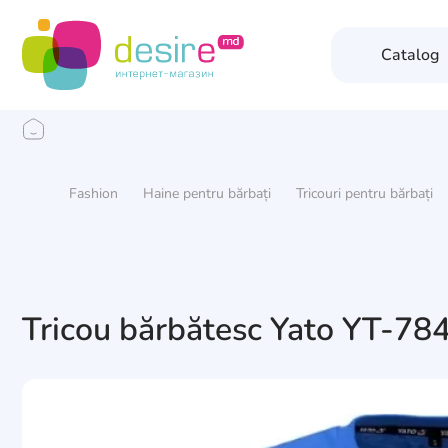
Catalog
Fashion
Haine pentru bărbați
Tricouri pentru bărbați
Tricou bărbătesc Yato YT-78