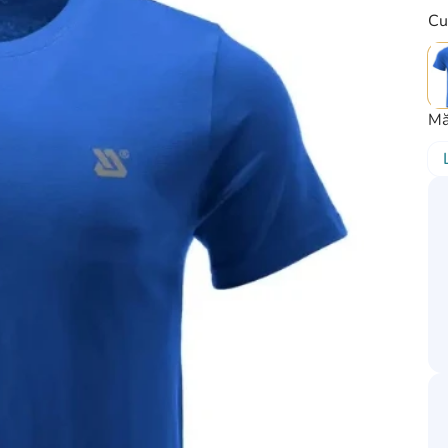
Cu
Mă