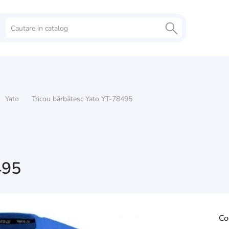
Yato
Tricou bărbătesc Yato YT-78495
495
Co