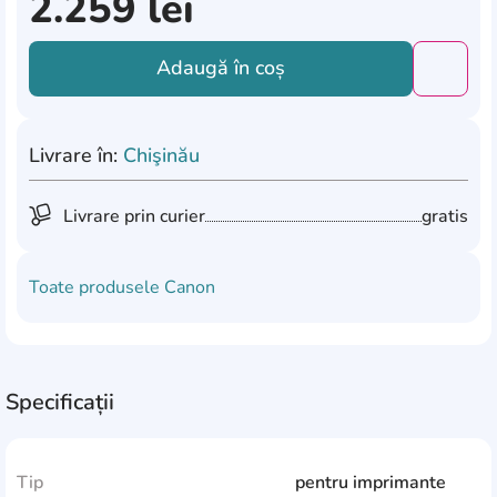
2.259
lei
Adaugă în coș
Добави
Livrare în:
Chişinău
Livrare prin curier
gratis
Toate produsele
Canon
Specificații
Tip
pentru imprimante