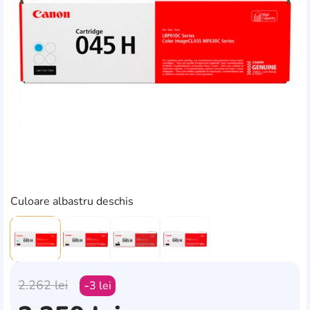
Culoare albastru deschis
2.262
lei
3
lei