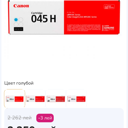
Цвет голубой
2 262
лей
3
лей