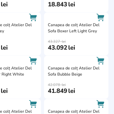
lei
18.843
lei
ite
AddCardToFavourite
AddCa
 colț Atelier Del
Canapea de colț Atelier Del
ley
Sofa Boxer Left Light Grey
AddCardToCart
AddCa
43.327
lei
lei
43.092
lei
ite
AddCardToFavourite
AddCa
 colț Atelier Del
Canapea de colț Atelier Del
r Right White
Sofa Bubble Beige
AddCardToCart
AddCa
42.078
lei
lei
41.849
lei
ite
AddCardToFavourite
AddCa
 colț Atelier Del
Canapea de colț Atelier Del