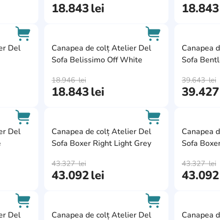
18.843
lei
18.843
AddCardToFavourite
AddCardToFavour
er Del
Canapea de colț Atelier Del
Canapea de
Sofa Belissimo Off White
Sofa Bent
AddCardToCart
AddCardToCart
18.946
lei
39.643
lei
18.843
lei
39.427
AddCardToFavourite
AddCardToFavour
er Del
Canapea de colț Atelier Del
Canapea de
e
Sofa Boxer Right Light Grey
Sofa Boxe
AddCardToCart
AddCardToCart
43.327
lei
43.327
lei
43.092
lei
43.092
AddCardToFavourite
AddCardToFavour
er Del
Canapea de colț Atelier Del
Canapea de