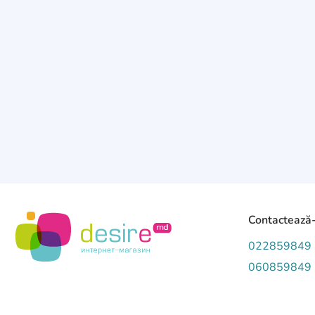
1600
6
3880
0
2300
2
2440
0
2750
3
2450
0
3740
1
3500
3
1560
0
3550
1
1940
8
3850
2
2620
0
1900
5
2800
1
2870
8
1500
10
3000
19
Contactează
1550
2
3040
10
022859849
2050
2
3160
060859849
1
2400
3
3900
1
3130
0