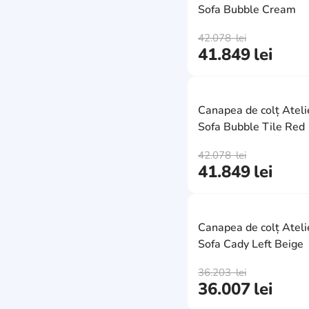
720
9
2700
Sofa Bubble Cream
9
1800
2
ecru
13
1900
0
1400
16
42.078
lei
2460
0
alb
28
41.849
lei
710
3
1690
8
3230
5
gri inchis
17
790
2
1930
15
2160
2
gri-bej
0
850
52
Canapea de colț Ateli
1980
3
2300
13
verde
13
Sofa Bubble Tile Red
890
0
3000
2
2400
2
maro deschis
7
780
42.078
lei
20
900
8
3130
41.849
lei
11
piersică
2
900
17
950
18
2050
1
cărămiziu
4
670
8
960
0
2250
0
maro
12
Canapea de colț Ateli
830
13
1650
19
Sofa Cady Left Beige
2660
2
bordo
2
620
1
1670
1
2750
2
36.203
lei
crem
21
760
9
36.007
lei
1780
0
2000
7
olive
1
800