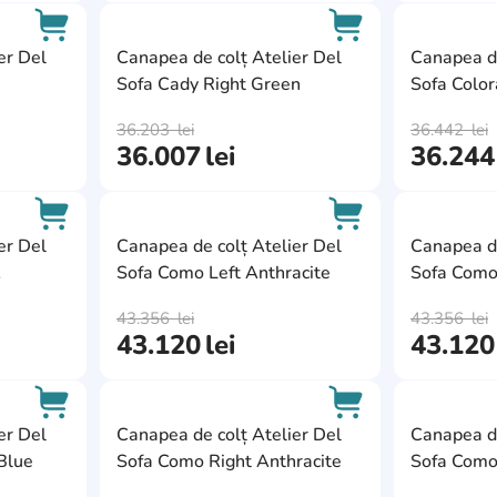
AddCardToFavourite
AddCardToFavour
er Del
Canapea de colț Atelier Del
Canapea de
Sofa Cady Right Green
Sofa Colo
AddCardToCart
AddCardToCart
36.203
lei
36.442
lei
36.007
lei
36.244
AddCardToFavourite
AddCardToFavour
er Del
Canapea de colț Atelier Del
Canapea de
Sofa Como Left Anthracite
Sofa Como 
AddCardToCart
AddCardToCart
43.356
lei
43.356
lei
43.120
lei
43.120
AddCardToFavourite
AddCardToFavour
er Del
Canapea de colț Atelier Del
Canapea de
Blue
Sofa Como Right Anthracite
Sofa Como
AddCardToCart
AddCardToCart