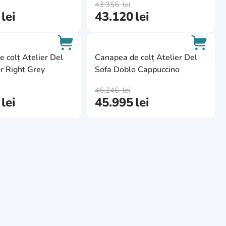
43.356
lei
lei
43.120
lei
ite
AddCardToFavourite
AddCa
 colț Atelier Del
Canapea de colț Atelier Del
r Right Grey
Sofa Doblo Cappuccino
AddCardToCart
AddCa
46.246
lei
lei
45.995
lei
e