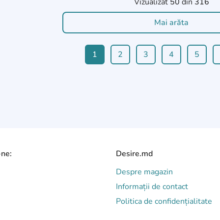
Vizualizat
50
din
316
Mai arăta
1
2
3
4
5
-ne:
Desire.md
Despre magazin
Informații de contact
Politica de confidențialitate