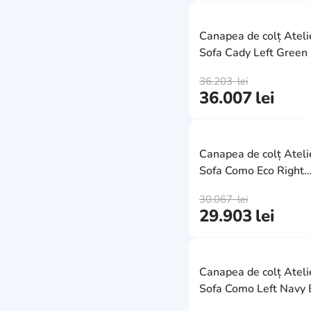
21
2100
6
5520
1
maro/crem
3
930
0
3080
0
Canapea de colț Ateli
2500
25
negru
0
Sofa Cady Left Green
1900
28
2550
6
teracotă
0
36.203
lei
2000
16
2560
0
36.007
lei
albastru
16
2820
7
2730
4
crem/portocaliu
2
1200
0
3430
0
gri
44
Canapea de colț Ateli
1450
18
3800
2
Sofa Como Eco Right
1680
2
Anthracite
2800
10
30.067
lei
1770
29.903
lei
0
267
0
1860
1
2060
4
2720
2
2880
12
Canapea de colț Ateli
2760
Sofa Como Left Navy 
2
2930
0