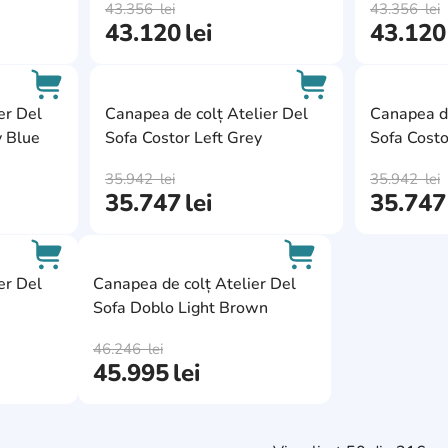
43.356
lei
43.356
lei
43.120
lei
43.120
AddCardToFavourite
AddCardToFavour
er Del
Canapea de colț Atelier Del
Canapea de
 Blue
Sofa Costor Left Grey
Sofa Costo
AddCardToCart
AddCardToCart
35.942
lei
35.942
lei
35.747
lei
35.747
AddCardToFavourite
AddCardToFavourit
er Del
Canapea de colț Atelier Del
Sofa Doblo Light Brown
AddCardToCart
AddCardToCart
46.246
lei
45.995
lei