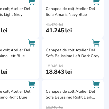
ite
AddCardToFavourite
AddCa
 colț Atelier Del
Canapea de colț Atelier Del
s Light Grey
Sofa Amaris Navy Blue
AddCardToCart
AddCa
41.470
lei
lei
41.245
lei
ite
AddCardToFavourite
AddCa
 colț Atelier Del
Canapea de colț Atelier Del
simo Left Blue
Sofa Belissimo Left Dark Grey
AddCardToCart
AddCa
18.946
lei
lei
18.843
lei
ite
AddCardToFavourite
AddCa
 colț Atelier Del
Canapea de colț Atelier Del
simo Right Blue
Sofa Belissimo Right Dark
AddCardToCart
AddCa
Grey
18.946
lei