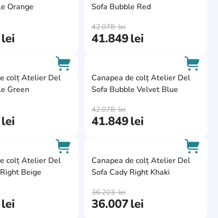
le Orange
Sofa Bubble Red
AddCardToCart
AddCa
42.078
lei
lei
41.849
lei
ite
AddCardToFavourite
AddCa
 colț Atelier Del
Canapea de colț Atelier Del
le Green
Sofa Bubble Velvet Blue
AddCardToCart
AddCa
42.078
lei
lei
41.849
lei
ite
AddCardToFavourite
AddCa
 colț Atelier Del
Canapea de colț Atelier Del
Right Beige
Sofa Cady Right Khaki
AddCardToCart
AddCa
36.203
lei
lei
36.007
lei