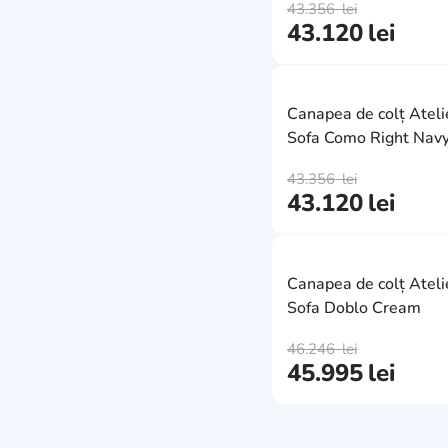
1620
4
43.356
lei
3350
3
43.120
lei
155
0
2720
1
1800
15
3220
2
Canapea de colț Ateli
1880
1
3630
2
Sofa Como Right Navy
2450
0
2820
1
43.356
lei
2500
1
43.120
lei
3100
12
1250
1
3400
1
1635
3
3450
1
Canapea de colț Ateli
1540
0
Sofa Doblo Cream
2350
0
1740
12
2600
10
46.246
lei
45.995
lei
3020
1
3170
3
3100
0
3600
3