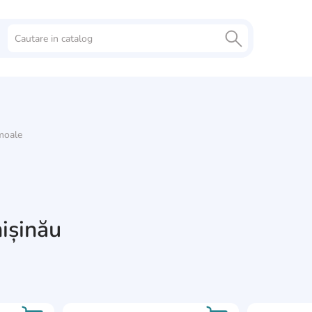
moale
hișinău