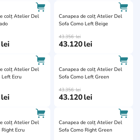
ite
AddCardToFavourite
AddCa
 colț Atelier Del
Canapea de colț Atelier Del
rado
Sofa Como Left Beige
AddCardToCart
AddCa
43.356
lei
lei
43.120
lei
ite
AddCardToFavourite
AddCa
 colț Atelier Del
Canapea de colț Atelier Del
Left Ecru
Sofa Como Left Green
AddCardToCart
AddCa
43.356
lei
lei
43.120
lei
ite
AddCardToFavourite
AddCa
 colț Atelier Del
Canapea de colț Atelier Del
 Right Ecru
Sofa Como Right Green
AddCardToCart
AddCa