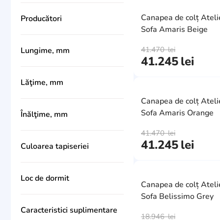
de la
pînă la
Canapea de colț Ateli
Producători
Sofa Amaris Beige
Atelier Del Sofa
316
41.470
lei
Lungime, mm
Cassemu
2
41.245
lei
3020
1
Deco
9
Lăţime, mm
3140
15
Dizayno Home
4
1300
Canapea de colț Ateli
2
2900
27
Sofa Amaris Orange
Înălţime, mm
Mobiland
14
1350
0
3080
5
79
Mobilier
41.470
lei
0
19
1050
8
2960
41.245
lei
5
Culoarea tapiseriei
820
0
Moda Life
1
1100
0
3320
2
capucino
2
1000
1
Sofyno
13
3230
0
1930
Loc de dormit
0
maro inchis
1
Canapea de colț Ateli
700
25
Trendy
1850
242
9
2070
Sofa Belissimo Grey
2100x1550
0
0
grafit
0
650
20
1080
Caracteristici suplimentare
Нижегородмебель&К
2
1
2740
2200x1500
6
0
18.946
lei
bej
48