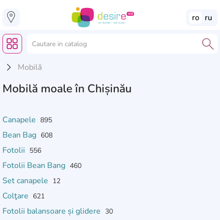
ro
ru
Mobilă
Mobilă moale în Chișinău
Canapele
895
Bean Bag
608
Fotolii
556
Fotolii Bean Bang
460
Set canapele
12
Colţare
621
Fotolii balansoare și glidere
30