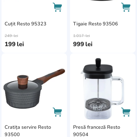
Cuțit Resto 95323
Tigaie Resto 93506
AddCardToCart
AddC
249
lei
1.017
lei
199
lei
999
lei
AddCardToFavourite
Add
Cratița servire Resto
Presă franceză Resto
AddCardToCart
AddC
93500
90504