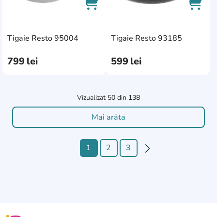
AddCardToCart
AddCa
Tigaie Resto 95004
Tigaie Resto 93185
799
lei
599
lei
Vizualizat
50
din
138
Mai arăta
1
2
3