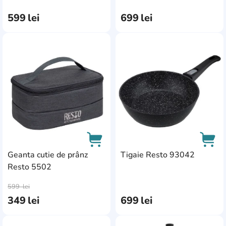
599
lei
699
lei
AddCardToFavourite
Add
Geanta cutie de prânz
Tigaie Resto 93042
Resto 5502
AddCardToCart
AddC
599
lei
349
lei
699
lei