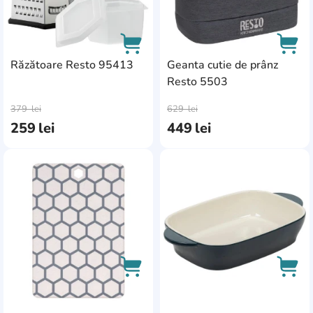
Răzătoare Resto 95413
Geanta cutie de prânz
Resto 5503
AddCardToCart
AddC
379
lei
629
lei
259
lei
449
lei
AddCardToFavourite
Add