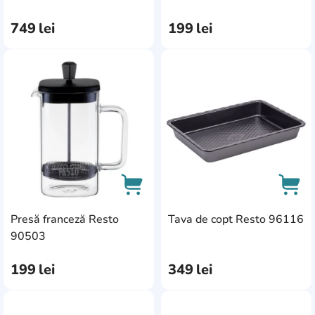
749
lei
199
lei
AddCardToFavourite
Add
Presă franceză Resto
Tava de copt Resto 96116
AddCardToCart
AddC
90503
199
lei
349
lei