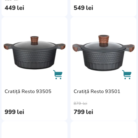
449
lei
549
lei
AddCardToFavourite
Add
Cratiță Resto 93505
Cratiță Resto 93501
AddCardToCart
AddC
879
lei
999
lei
799
lei
AddCardToFavourite
Add