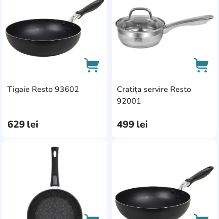
Tigaie Resto 93602
Cratița servire Resto
AddCardToCart
AddC
92001
629
lei
499
lei
AddCardToFavourite
Add