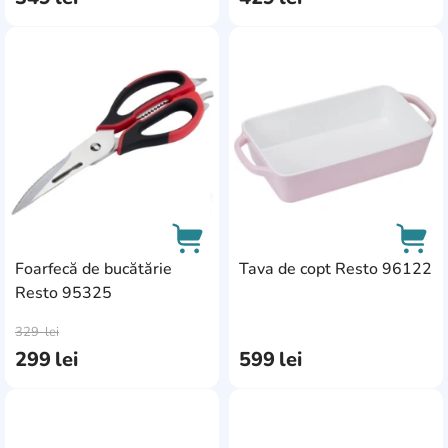
AddCardToFavourite
Add
Foarfecă de bucătărie
Tava de copt Resto 96122
Resto 95325
AddCardToCart
AddC
329
lei
299
lei
599
lei
AddCardToFavourite
Add