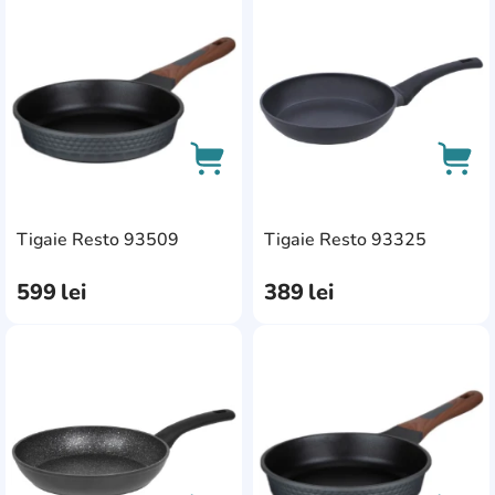
AddCardToFavourite
Add
AddCardToCart
AddC
Tigaie Resto 93509
Tigaie Resto 93325
599
lei
389
lei
AddCardToFavourite
Add