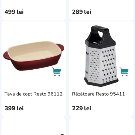
499
lei
289
lei
AddCardToFavourite
Add
AddCardToCart
AddC
Tava de copt Resto 96112
Răzătoare Resto 95411
399
lei
229
lei
AddCardToFavourite
Add