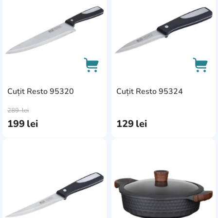
Cuțit Resto 95320
Cuțit Resto 95324
AddCardToCart
AddC
289
lei
199
lei
129
lei
AddCardToFavourite
Add