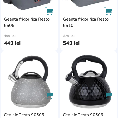
Polonici
Spumiere
Linguri pentru
Geanta frigorifica Resto
Geanta frigorifica Resto
bucătărie
5506
5510
Spatule
AddCardToCart
AddC
499
lei
629
lei
449
lei
549
lei
AddCardToFavourite
Add
AddCardToCart
AddC
Ceainic Resto 90605
Ceainic Resto 90606