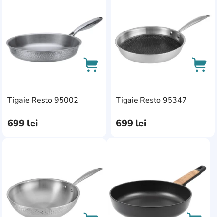
AddCardToFavourite
Add
AddCardToCart
AddC
Tigaie Resto 95002
Tigaie Resto 95347
699
lei
699
lei
AddCardToFavourite
AddC