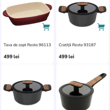
AddCardToCart
AddC
Tava de copt Resto 96113
Cratiță Resto 93187
499
lei
499
lei
AddCardToFavourite
Add