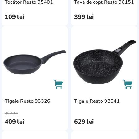
AddCardToCart
AddC
Tocător Resto 95401
Tava de copt Resto 96151
109
lei
399
lei
AddCardToFavourite
Add
Tigaie Resto 93326
Tigaie Resto 93041
AddCardToCart
AddC
499
lei
409
lei
629
lei