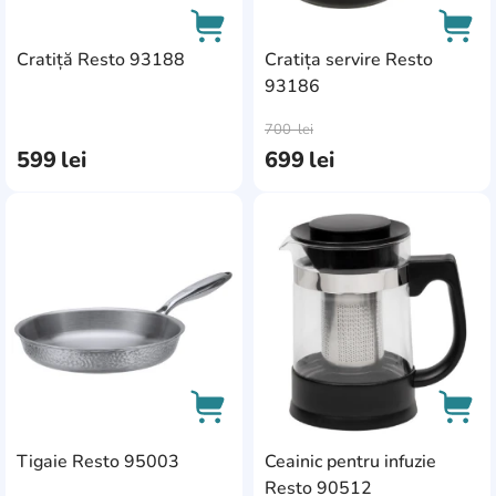
Cratiță Resto 93188
Cratița servire Resto
93186
AddCardToCart
AddC
700
lei
599
lei
699
lei
AddCardToFavourite
Add
Tigaie Resto 95003
Ceainic pentru infuzie
AddCardToCart
AddC
Resto 90512