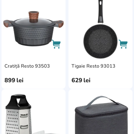
AddCardToFavourite
Add
AddCardToCart
AddC
Cratiță Resto 93503
Tigaie Resto 93013
899
lei
629
lei
AddCardToFavourite
Add