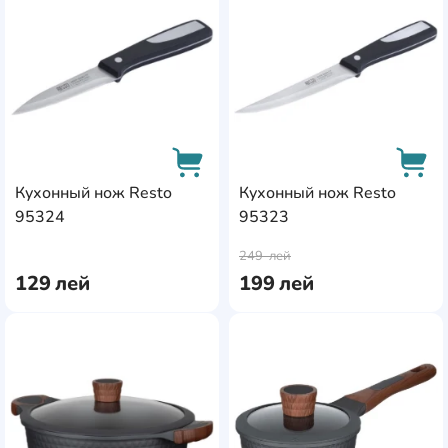
Кухонный нож Resto
Кухонный нож Resto
95324
95323
AddCardToCart
AddC
249
лей
129
лей
199
лей
AddCardToFavourite
Add