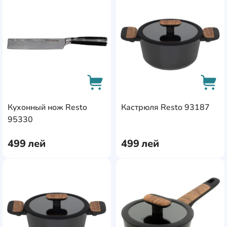
AddCardToFavourite
Add
Кухонный нож Resto
Кастрюля Resto 93187
AddCardToCart
AddC
95330
499
лей
499
лей
AddCardToFavourite
Add