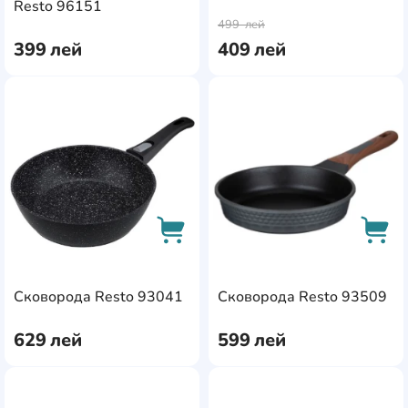
AddCardToCart
AddC
Resto 96151
499
лей
399
лей
409
лей
AddCardToFavourite
Add
AddCardToCart
AddC
Сковорода Resto 93041
Сковорода Resto 93509
629
лей
599
лей
AddCardToFavourite
Add