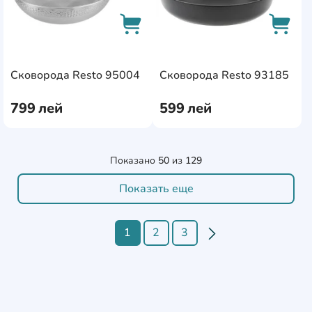
AddCardToCart
AddCa
Сковорода Resto 95004
Сковорода Resto 93185
799
лей
599
лей
Показано
50
из
129
Показать еще
1
2
3