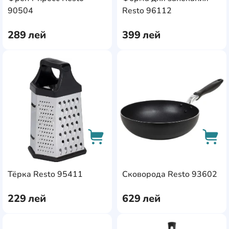
AddCardToCart
AddC
90504
Resto 96112
289
лей
399
лей
AddCardToFavourite
Add
AddCardToCart
AddC
Тёрка Resto 95411
Сковорода Resto 93602
229
лей
629
лей