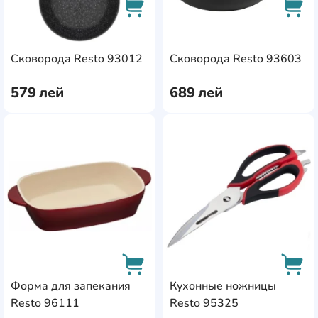
AddCardToCart
AddC
Сковорода Resto 93012
Сковорода Resto 93603
579
лей
689
лей
AddCardToFavourite
Add
Форма для запекания
Кухонные ножницы
Resto 96111
Resto 95325
AddCardToCart
AddC