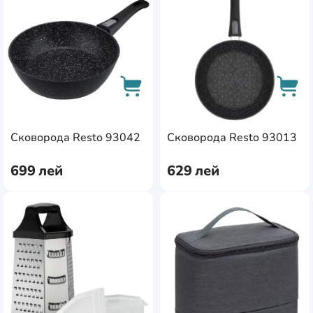
AddCardToCart
AddC
Сковорода Resto 93042
Сковорода Resto 93013
699
лей
629
лей
AddCardToFavourite
Add