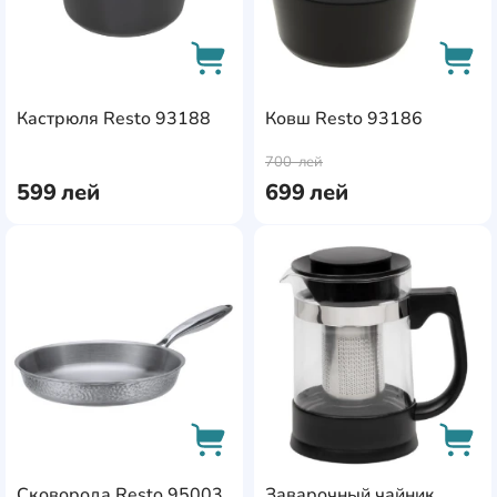
Кастрюля Resto 93188
Ковш Resto 93186
AddCardToCart
AddC
700
лей
599
лей
699
лей
AddCardToFavourite
Add
Сковорода Resto 95003
Заварочный чайник