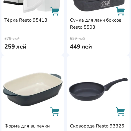
Тёрка Resto 95413
Сумка для ланч боксов
Resto 5503
AddCardToCart
AddC
379
лей
629
лей
259
лей
449
лей
AddCardToFavourite
Add
Форма для выпечки
Сковорода Resto 93326