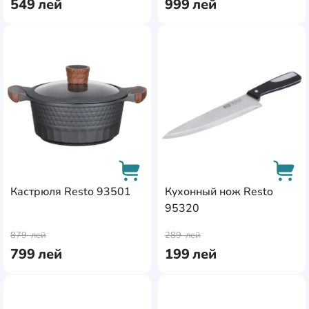
549
лей
999
лей
AddCardToFavourite
Add
Кастрюля Resto 93501
Кухонный нож Resto
95320
AddCardToCart
AddC
879
лей
289
лей
799
лей
199
лей
AddCardToFavourite
Add