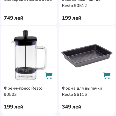
AddCardToCart
AddC
Resto 90512
749
лей
199
лей
AddCardToFavourite
Add
Френч-пресс Resto
Форма для выпечки
AddCardToCart
AddC
90503
Resto 96116
199
лей
349
лей