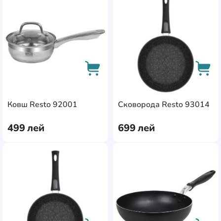
AddCardToFavourite
Add
AddCardToCart
AddC
Ковш Resto 92001
Сковорода Resto 93014
499
лей
699
лей
AddCardToFavourite
Add