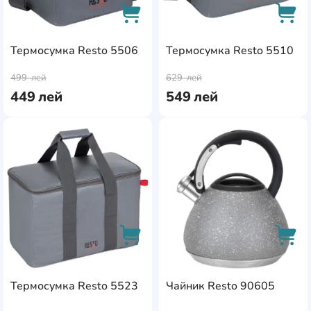
Ножи
Кухонные ложки
Термосумка Resto 5506
Термосумка Resto 5510
AddCardToCart
AddC
499
лей
629
лей
449
лей
549
лей
AddCardToFavourite
Add
AddCardToCart
AddC
Термосумка Resto 5523
Чайник Resto 90605