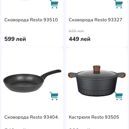
Сковорода Resto 93510
Сковорода Resto 93327
AddCardToCart
AddC
629
лей
599
лей
449
лей
AddCardToFavourite
Add
AddCardToCart
AddC
Сковорода Resto 93404.
Кастрюля Resto 93505