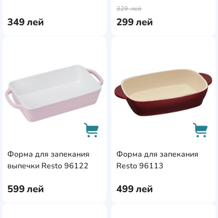
329
лей
349
лей
299
лей
AddCardToFavourite
Add
Форма для запекания
Форма для запекания
AddCardToCart
AddC
выпечки Resto 96122
Resto 96113
599
лей
499
лей