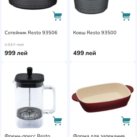
Сотейник Resto 93506
Ковш Resto 93500
AddCardToCart
AddC
1 017
лей
999
лей
499
лей
AddCardToFavourite
Add
Френч-пресс Resto
Форма для запекания