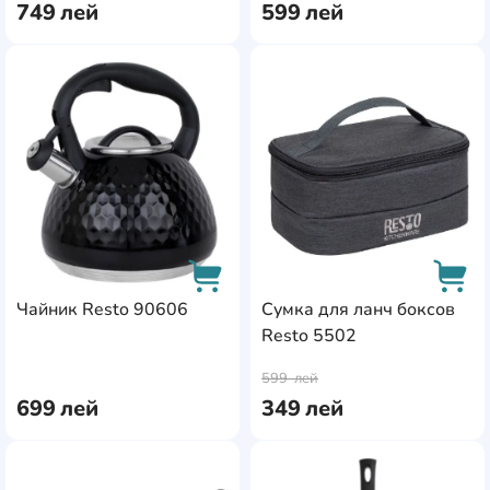
749
лей
599
лей
AddCardToFavourite
Add
Чайник Resto 90606
Сумка для ланч боксов
Resto 5502
AddCardToCart
AddC
599
лей
699
лей
349
лей
AddCardToFavourite
Add