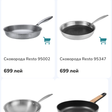
AddCardToFavourite
Add
AddCardToCart
AddC
Сковорода Resto 95002
Сковорода Resto 95347
699
лей
699
лей
AddCardToFavourite
AddC