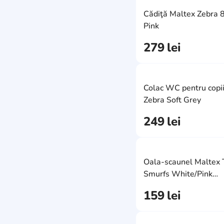
Cădiţă Maltex Zebra
Pink
279
lei
Colac WC pentru copi
Zebra Soft Grey
249
lei
Oala-scaunel Maltex
Smurfs White/Pink
(MX.226737)
159
lei