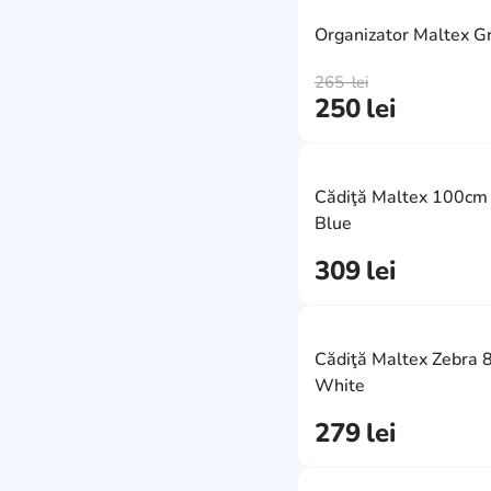
Organizator Maltex G
265
lei
250
lei
Cădiţă Maltex 100cm
Blue
309
lei
Cădiţă Maltex Zebra
White
279
lei