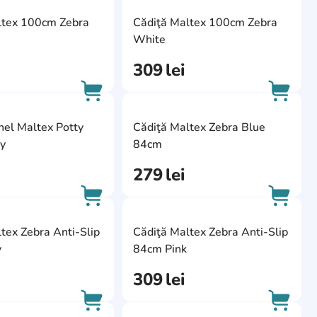
ite
AddCardToFavourite
AddCa
ltex 100cm Zebra
Cădiţă Maltex 100cm Zebra
AddCardToCart
AddCa
White
309
lei
ite
AddCardToFavourite
AddCa
nel Maltex Potty
Cădiţă Maltex Zebra Blue
AddCardToCart
AddCa
y
84cm
279
lei
ite
AddCardToFavourite
AddCa
tex Zebra Anti-Slip
Cădiţă Maltex Zebra Anti-Slip
AddCardToCart
AddCa
y
84cm Pink
309
lei