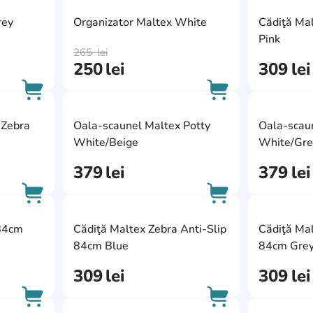
AddCardToFavourite
AddCardToFavour
rey
Organizator Maltex White
Cădiţă Ma
AddCardToCart
AddCardToCart
Pink
265
lei
250
lei
309
lei
AddCardToFavourite
AddCardToFavour
 Zebra
Oala-scaunel Maltex Potty
Oala-scau
AddCardToCart
AddCardToCart
White/Beige
White/Gre
379
lei
379
lei
AddCardToFavourite
AddCardToFavour
 84cm
Cădiţă Maltex Zebra Anti-Slip
Cădiţă Mal
AddCardToCart
AddCardToCart
84cm Blue
84cm Gre
309
lei
309
lei