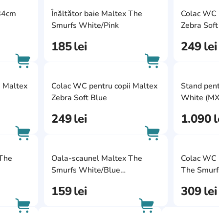
AddCardToFavourite
AddCardToFavour
 84cm
Înăltător baie Maltex The
Colac WC p
AddCardToCart
AddCardToCart
Smurfs White/Pink
Zebra Sof
185
lei
249
lei
AddCardToFavourite
AddCardToFavour
i Maltex
Colac WC pentru copii Maltex
Stand pen
AddCardToCart
AddCardToCart
Zebra Soft Blue
White (M
249
lei
1.090
l
AddCardToFavourite
AddCardToFavour
 The
Oala-scaunel Maltex The
Colac WC p
AddCardToCart
AddCardToCart
Smurfs White/Blue
The Smurf
(MX.226736)
(MX.2267
159
lei
309
lei