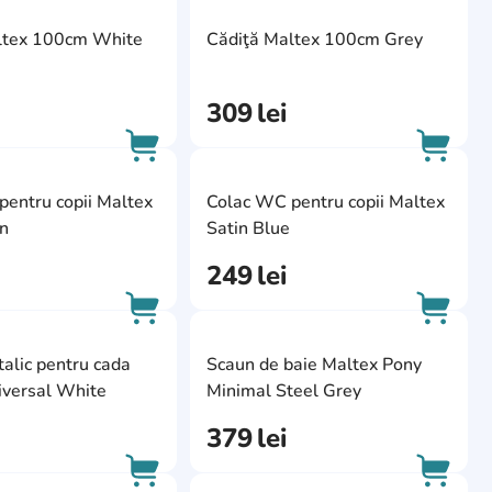
ite
AddCardToFavourite
AddCa
ltex 100cm White
Cădiţă Maltex 100cm Grey
AddCardToCart
AddCa
309
lei
ite
AddCardToFavourite
AddCa
entru copii Maltex
Colac WC pentru copii Maltex
AddCardToCart
AddCa
n
Satin Blue
249
lei
ite
AddCardToFavourite
AddCa
alic pentru cada
Scaun de baie Maltex Pony
AddCardToCart
AddCa
iversal White
Minimal Steel Grey
379
lei