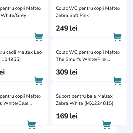
ite
AddCardToFavourite
AddCa
entru copii Maltex
Colac WC pentru copii Maltex
AddCardToCart
AddCa
t White/Grey
Zebra Soft Pink
249
lei
ite
AddCardToFavourite
AddCa
tru cadă Maltex Leo
Colac WC pentru copii Maltex
AddCardToCart
AddCa
X.104955)
The Smurfs White/Pink
(MX.226733)
ei
309
lei
ite
AddCardToFavourite
AddCa
entru copii Maltex
Suport pentru baie Maltex
AddCardToCart
AddCa
s White/Blue
Zebra White (MX.224815)
34)
169
lei