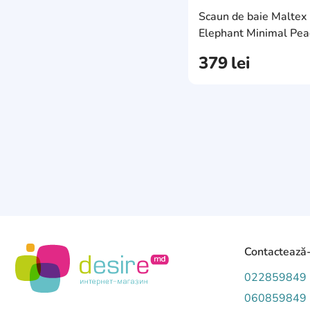
Scaun de baie Maltex
Elephant Minimal Pea
(MX.223391)
379
lei
Contactează
022859849
060859849