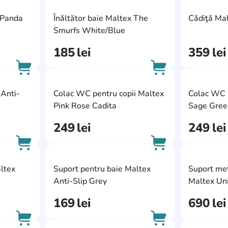
AddCardToFavourite
AddCardToFavour
 Panda
Înăltător baie Maltex The
Cădiţă Ma
AddCardToCart
AddCardToCart
Smurfs White/Blue
185
lei
359
lei
AddCardToFavourite
AddCardToFavour
Anti-
Colac WC pentru copii Maltex
Colac WC p
AddCardToCart
AddCardToCart
Pink Rose Cadita
Sage Gree
249
lei
249
lei
AddCardToFavourite
AddCardToFavour
ltex
Suport pentru baie Maltex
Suport met
AddCardToCart
AddCardToCart
Anti-Slip Grey
Maltex Un
169
lei
690
lei