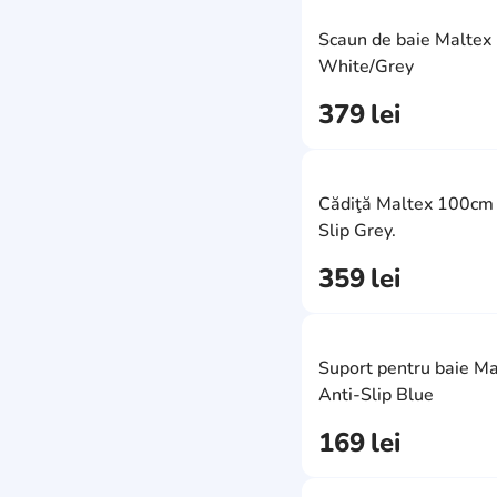
Scaune pentru baie
Baie mici
Scaun de baie Maltex
Scaune WC pentru
Accesorii de paie
White/Grey
copii
pentru bebeluși
Olite copii
379
lei
Înăltătoare pentru baie
Cădiţă Maltex 100cm 
Slip Grey.
359
lei
Suport pentru baie Ma
Anti-Slip Blue
169
lei