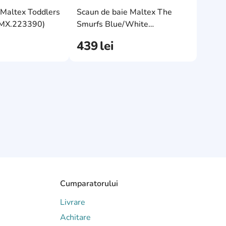
e
AddCardToFavourite
AddCardToF
 Maltex Toddlers
Scaun de baie Maltex The
AddCardToCart
AddCardToC
(MX.223390)
Smurfs Blue/White
(MX.223393)
439
lei
Cumparatorului
Livrare
Achitare