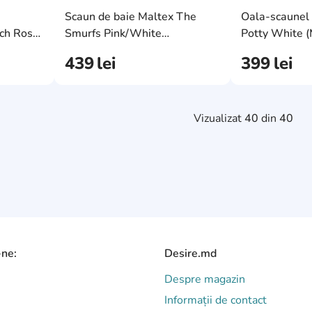
AddCardToFavourite
AddCardToFavourit
Scaun de baie Maltex The
Oala-scaunel
AddCardToCart
AddCardToCart
ch Rose
Smurfs Pink/White
Potty White 
(MX.223394)
439
lei
399
lei
Vizualizat
40
din
40
-ne:
Desire.md
Despre magazin
Informații de contact