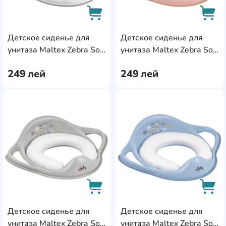
Детское сиденье для
Детское сиденье для
AddCardToCart
AddC
унитаза Maltex Zebra Soft
унитаза Maltex Zebra Soft
White/Grey
Pink
249
лей
249
лей
AddCardToFavourite
Add
Детское сиденье для
Детское сиденье для
AddCardToCart
AddC
унитаза Maltex Zebra Soft
унитаза Maltex Zebra Soft