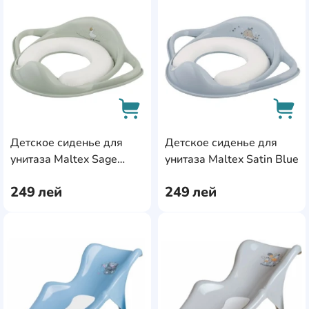
AddCardToFavourite
Add
Детское сиденье для
Детское сиденье для
AddCardToCart
AddC
унитаза Maltex Sage
унитаза Maltex Satin Blue
Green
249
лей
249
лей
AddCardToFavourite
Add