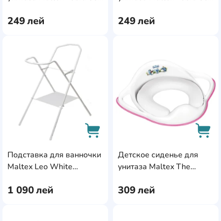
Grey
Blue
249
лей
249
лей
AddCardToFavourite
Add
Подставка для ванночки
Детское сиденье для
AddCardToCart
AddC
Maltex Leo White
унитаза Maltex The
(MX.104955)
Smurfs White/Pink
1 090
лей
309
лей
(MX.226733)