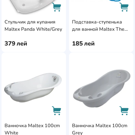
Стульчик для купания
Подставка-ступенька
AddCardToCart
AddC
Maltex Panda White/Grey
для ванной Maltex The
Smurfs White/Blue
379
лей
185
лей
AddCardToFavourite
Add
Ванночка Maltex 100cm
Ванночка Maltex 100cm
AddCardToCart
AddC
White
Grey