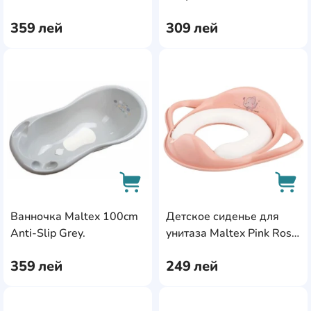
359
лей
309
лей
AddCardToFavourite
Add
Ванночка Maltex 100cm
Детское сиденье для
AddCardToCart
AddC
Anti-Slip Grey.
унитаза Maltex Pink Rose
Cadita
359
лей
249
лей