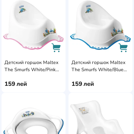
AddCardToFavourite
Add
Детский горшок Maltex
Детский горшок Maltex
AddCardToCart
AddC
The Smurfs White/Pink
The Smurfs White/Blue
(MX.226737)
(MX.226736)
159
лей
159
лей
AddCardToFavourite
Add