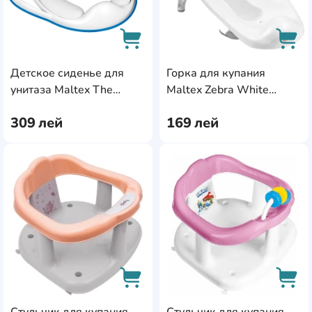
Детское сиденье для
Горка для купания
AddCardToCart
AddC
унитаза Maltex The
Maltex Zebra White
Smurfs White/Blue
(MX.224815)
309
лей
169
лей
(MX.226734)
AddCardToFavourite
Add
Стульчик для купания
Стульчик для купания