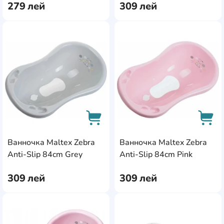
279
лей
309
лей
AddCardToFavourite
Add
Ванночка Maltex Zebra
Ванночка Maltex Zebra
AddCardToCart
AddC
Anti-Slip 84cm Grey
Anti-Slip 84cm Pink
309
лей
309
лей
AddCardToFavourite
Add