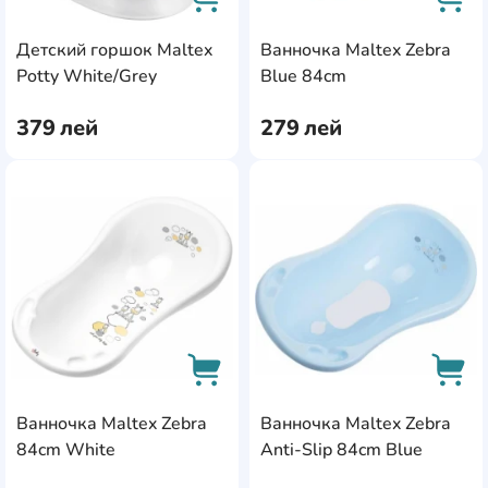
Детский горшок Maltex
Ванночка Maltex Zebra
AddCardToCart
AddC
Potty White/Grey
Blue 84cm
379
лей
279
лей
AddCardToFavourite
Add
Ванночка Maltex Zebra
Ванночка Maltex Zebra
AddCardToCart
AddC
84cm White
Anti-Slip 84cm Blue