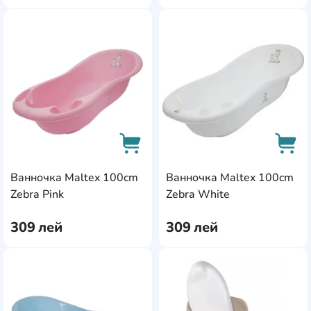
AddCardToFavourite
Add
Ванночка Maltex 100cm
Ванночка Maltex 100cm
AddCardToCart
AddC
Zebra Pink
Zebra White
309
лей
309
лей
AddCardToFavourite
Add