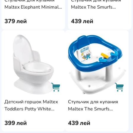
AddCardToCart
AddC
Maltex Elephant Minimal
Maltex The Smurfs
Peach Rose (MX.223391)
Pink/White (MX.223394)
379
лей
439
лей
AddCardToFavourite
AddC
Детский горшок Maltex
Стульчик для купания
AddCardToCart
AddCa
Toddlers Potty White
Maltex The Smurfs
(MX.223390)
Blue/White (MX.223393)
399
лей
439
лей