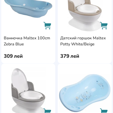
Ванночка Maltex 100cm
Детский горшок Maltex
AddCardToCart
AddC
Zebra Blue
Potty White/Beige
309
лей
379
лей
AddCardToFavourite
Add