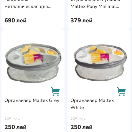
AddCardToCart
AddC
металлическая для
Maltex Pony Minimal
ванночки Maltex
Steel Grey
690
лей
379
лей
Universal White
AddCardToFavourite
Add
Органайзер Maltex Grey
Органайзер Maltex
White
AddCardToCart
AddC
265
лей
265
лей
250
лей
250
лей