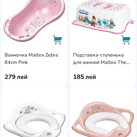
Ванночка Maltex Zebra
Подставка-ступенька
AddCardToCart
AddC
84cm Pink
для ванной Maltex The
Smurfs White/Pink
279
лей
185
лей
AddCardToFavourite
Add