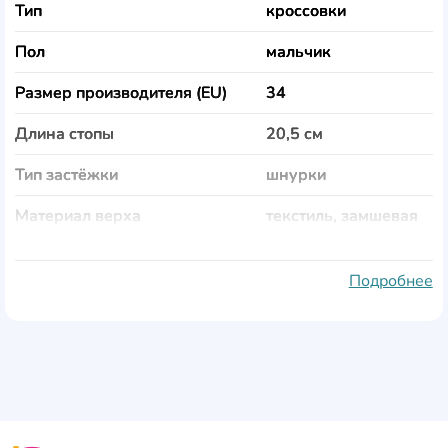
Тип
кроссовки
Пол
мальчик
Размер производителя (EU)
34
Длина стопы
20,5 см
Тип застёжки
шнурки
Материал верха
текстиль, замшевая
кожа
Материал подкладки
текстиль
Подробнее
Материал подошвы
резина
Цвет
серый
Сезон
лето, демисезон