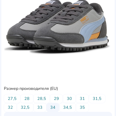
Размер производителя (EU)
27,5
28
28,5
29
30
31
31,5
32
32,5
33
34
34,5
35