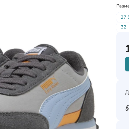
Разме
27,
32
Д