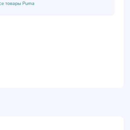
се товары
Puma