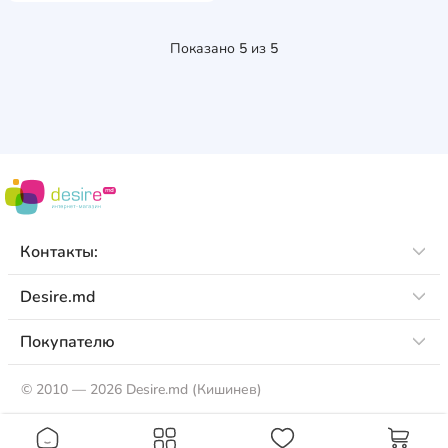
Wolver
6
Показано
5
из
5
Yuko
5
Zzima
6
Аляска
10
Вамп
9
МФК
2
Контакты:
Полярный Круг
9
Desire.md
Покупателю
©
2010 — 2026 Desire.md (Кишинев)