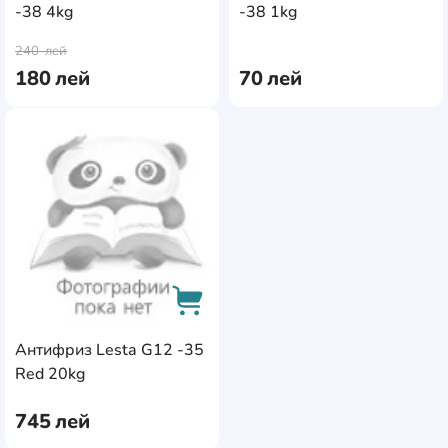
Niagara
17
-38 4kg
-38 1kg
AddCardToCart
AddC
NordWay
3
240
лей
180
лей
70
лей
North Sea Lubricants
2
Nowax
3
AddCardToFavourite
Opet
1
Pilots
1
Repsol
3
Rowe
4
Sobol
4
Антифриз Lesta G12 -35
Sputnik
2
AddCardToCart
Red 20kg
Toyota
4
745
лей
Venol
1