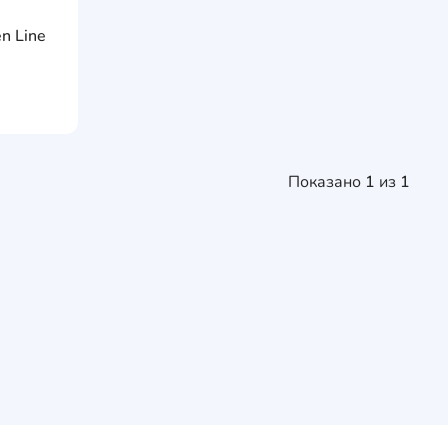
AddCardToFavourite
n Line
AddCardToCart
Показано
1
из
1