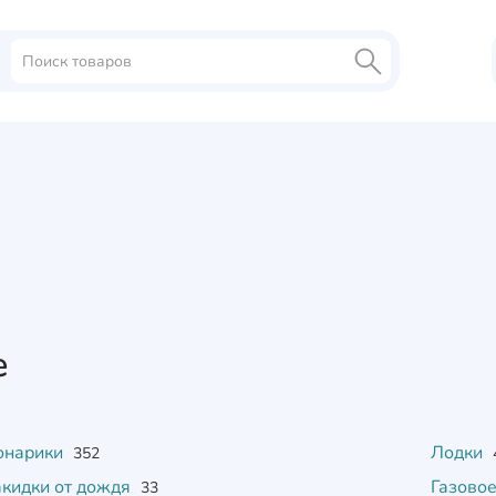
е
онарики
Лодки
352
кидки от дождя
Газово
33