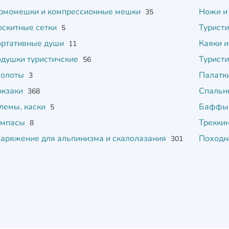
рмомешки и компрессионные мешки
Ножи и
35
скитные сетки
Турист
5
ртативные души
Каяки и
11
душки туристичские
Турист
56
холоты
Палатк
3
юкзаки
Спальн
368
емы, каски
Бафф
5
омпасы
Трекки
8
аряжение для альпинизма и скалолазания
Походн
301