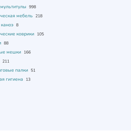
 мультитулы
998
ическая мебель
218
 каноэ
8
ические коврики
105
и
88
ые мешки
166
ы
211
нговые палки
51
ая гигиена
13