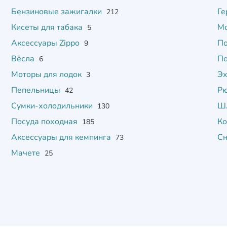
Бензиновые зажигалки
Ге
212
Кисеты для табака
Мо
5
Аксессуары Zippo
По
9
Вёсла
По
6
Моторы для лодок
Э
3
Пепельницы
Р
42
Сумки-холодильники
Шл
130
Посуда походная
К
185
Аксессуары для кемпинга
Сн
73
Мачете
25