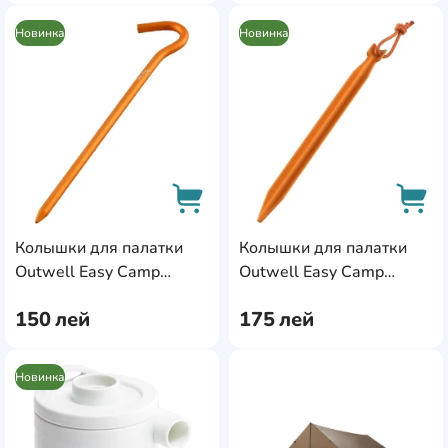
Новинка
Новинка
AddCardToFavourite
Add
Колышки для палатки
Колышки для палатки
AddCardToCart
AddC
Outwell Easy Camp
Outwell Easy Camp
Aluminium Pegs (680329)
Aluminium V-Pegs
150
лей
175
лей
(680331)
Новинка
AddCardToFavourite
Add