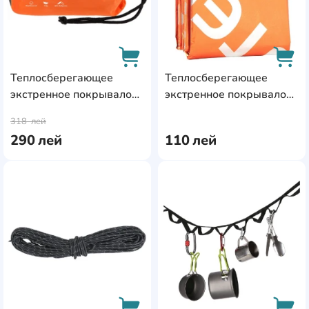
Теплосберегающее
Теплосберегающее
экстренное покрывало
экстренное покрывало
AddCardToCart
AddC
Lifesystems Light & Dry
Lifesystems Thermal
318
лей
Heatshield Bag (42150)
Blanket (42120)
290
лей
110
лей
AddCardToFavourite
Add