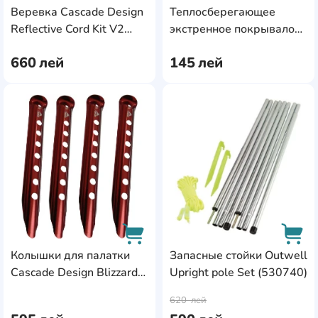
Веревка Cascade Design
Теплосберегающее
30
1
AddCardToCart
AddC
Reflective Cord Kit V2
экстренное покрывало
(05818)
Lifesystems Single
7,6x7,6x8,8
1
660
лей
145
лей
Thermal (42160)
70x41x41,5
1
200
1
AddCardToFavourite
Add
40x28
1
30х20
1
200х27
1
20x3,3
1
3000x1.1
0
Колышки для палатки
Запасные стойки Outwell
5000x1.1
0
Cascade Design Blizzard
Upright pole Set (530740)
AddCardToCart
AddC
210х90
1
Stake Kit (05809)
620
лей
22x48x30
1