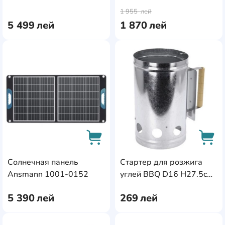
1 955
лей
5 499
лей
1 870
лей
AddCardToFavourite
Add
Солнечная панель
Стартер для розжига
AddCardToCart
AddC
Ansmann 1001-0152
углей BBQ D16 H27.5cm
(44696)
5 390
лей
269
лей