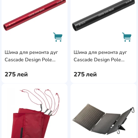
Шина для ремонта дуг
Шина для ремонта дуг
AddCardToCart
AddC
Cascade Design Pole
Cascade Design Pole
Repair Splint Small
Repair Splint Large
275
лей
275
лей
(05826)
(05827)
AddCardToFavourite
Add