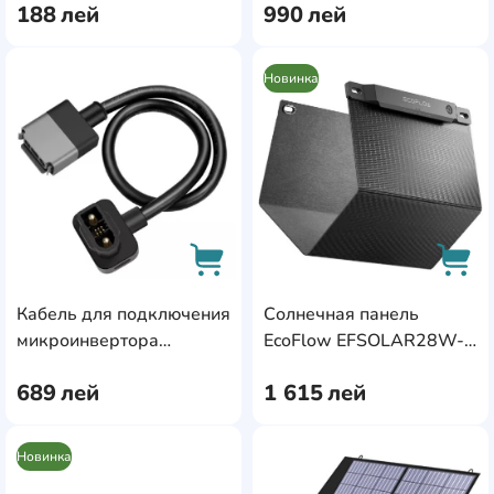
188
лей
990
лей
Новинка
AddCardToFavourite
Add
Кабель для подключения
Солнечная панель
AddCardToCart
AddC
микроинвертора
EcoFlow EFSOLAR28W-
EcoFlow EFL-
P-S-TY-4-EU
689
лей
1 615
лей
BKWDELTAEBCable-
0.4m
Новинка
AddCardToFavourite
Add