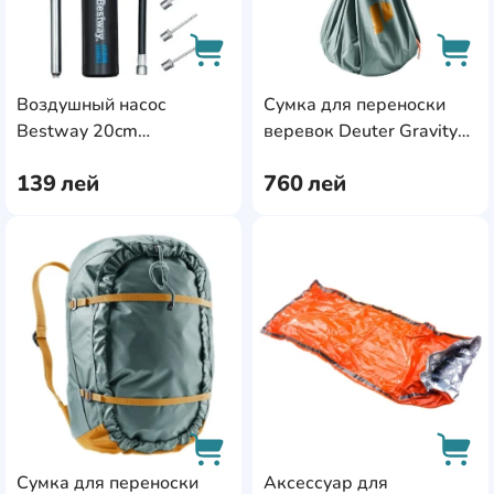
Воздушный насоc
Сумка для переноски
AddCardToCart
AddC
Bestway 20cm
веревок Deuter Gravity
(62321BW)
Rope Sheet
139
лей
760
лей
Teal/Cinnamon
AddCardToFavourite
Add
Сумка для переноски
Аксессуар для