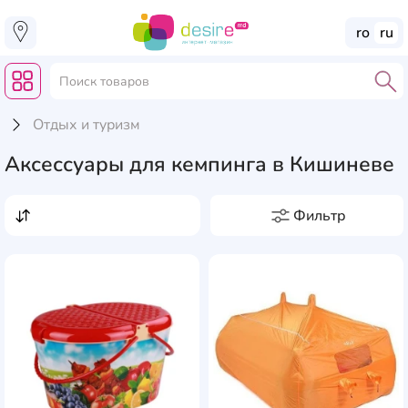
ro
ru
Отдых и туризм
Аксессуары для кемпинга в Кишиневе
Фильтр
Цена, лей
от
до
Производители
AddCardToFavourite
Add
AceCamp
1
Количество, шт.
Alternativa
3
4
1
Amazonas
1
Тип