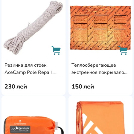
AddCardToFavourite
Add
Резинка для стоек
Теплосберегающее
AddCardToCart
AddC
AceCamp Pole Repair
экстренное покрывало
Shock Cord 2.7mm (9042)
Lifesystems Heatshield
230
лей
150
лей
Double Thermal (42170)
AddCardToFavourite
Add