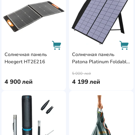
Солнечная панель
Солнечная панель
Hoegert HT2E216
Patona Platinum Foldable
AddCardToCart
AddC
100W
5 000
лей
4 900
лей
4 199
лей
AddCardToFavourite
Add