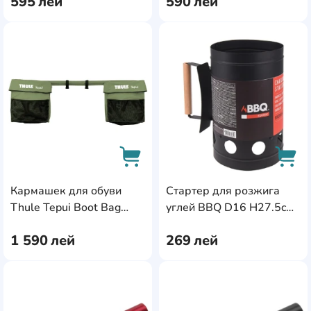
595
лей
590
лей
47.5x29.5x23.5
1
AddCardToFavourite
Add
Кармашек для обуви
Стартер для розжига
AddCardToCart
AddC
Thule Tepui Boot Bag
углей BBQ D16 H27.5cm
Double Green
(24509)
1 590
лей
269
лей
AddCardToFavourite
Add