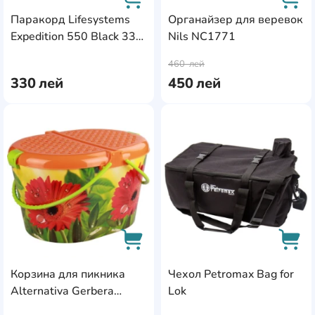
Паракорд Lifesystems
Органайзер для веревок
Expedition 550 Black 33m
Nils NC1771
AddCardToCart
AddC
(42530)
460
лей
330
лей
450
лей
AddCardToFavourite
Add
Корзина для пикника
Чехол Petromax Bag for
AddCardToCart
AddC
Alternativa Gerbera
Lok
(M3040)