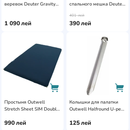
веревок Deuter Gravity
спального мешка Deuter
AddCardToCart
AddC
Rope Bag Teal-Cinnamon
Bivibag UL Thermal
401
лей
(3972025)
1 090
лей
390
лей
AddCardToFavourite
Add
Простыня Outwell
Колышки для палатки
AddCardToCart
AddC
Stretch Sheet SIM Double
Outwell Halfround U-peg
(290092)
10pcs (530240)
990
лей
125
лей