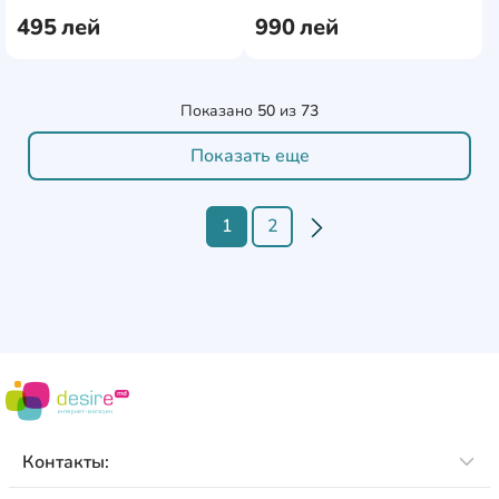
Stake Kit V2 (05808)
Regular U24
495
лей
990
лей
Показано
50
из
73
Показать еще
1
2
Контакты: