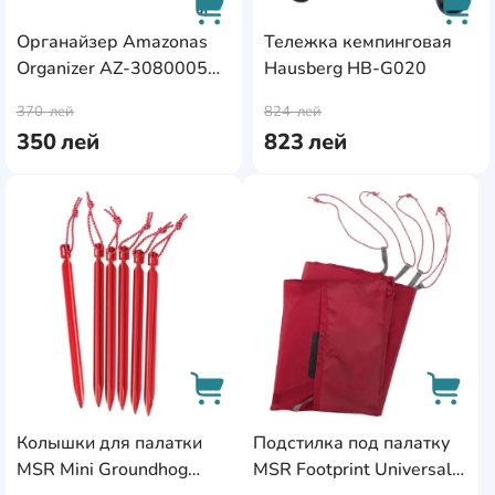
Органайзер Amazonas
Тележка кемпинговая
Organizer AZ-3080005
Hausberg HB-G020
AddCardToCart
AddC
30x20cm
370
лей
824
лей
350
лей
823
лей
AddCardToFavourite
AddC
Колышки для палатки
Подстилка под палатку
AddCardToCart
AddCa
MSR Mini Groundhog
MSR Footprint Universal 1