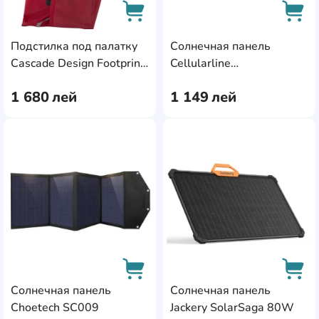
Подстилка под палатку
Солнечная панель
AddCardToCart
AddC
Cascade Design Footprint
Cellularline
Universal 3 Large (13013)
ACHSOLAR2USB20WD
1 680
лей
1 149
лей
AddCardToFavourite
Add
Солнечная панель
Солнечная панель
Choetech SC009
Jackery SolarSaga 80W
AddCardToCart
AddC