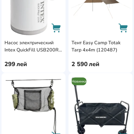
Насос электрический
Тент Easy Camp Totak
AddCardToCart
AddC
Intex QuickFill USB200R
Tarp 4x4m (120487)
(66647)
299
лей
2 590
лей
Новинка
AddCardToFavourite
Add