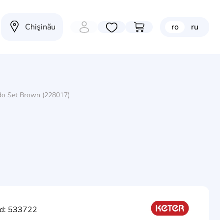
Chişinău
ro
ru
Избранные товары
Перейти в корзину
ndo Set Brown (228017)
d: 533722