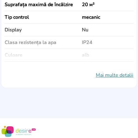
Suprafața maximă de încălzire
20 м²
Tip control
mecanic
Display
Nu
Clasa rezistența la apa
IP24
Culoare
alb
Dimensiuni (ÎxLxA)
413х640х114 mm
Mai multe detalii
Greutate
4,3 kg
Roți in set
Da