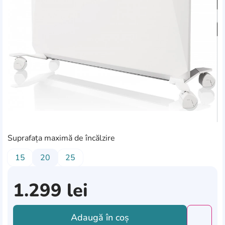
Suprafața maximă de încălzire
15
20
25
1.299
lei
Adaugă în coș
Добави