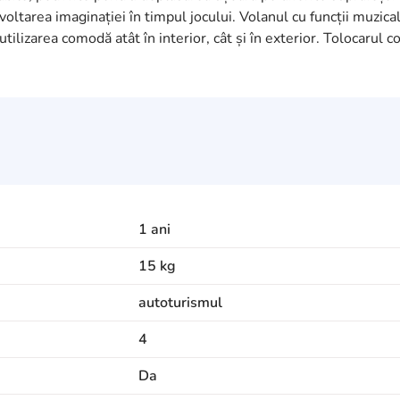
zvoltarea imaginației în timpul jocului. Volanul cu funcții muzica
ilizarea comodă atât în interior, cât și în exterior. Tolocarul c
1 ani
15 kg
autoturismul
4
Da