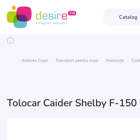
Catalog
Articole Copii
Transport pentru copii
Masinuțe
Caid
Tolocar Caider Shelby F-150