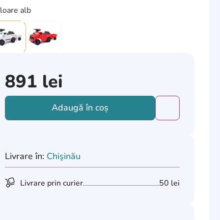
loare alb
891
lei
Adaugă în coș
Добавить това
Livrare în:
Chişinău
Livrare prin curier
50 lei