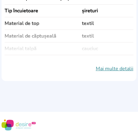
Tip încuietoare
șireturi
Material de top
textil
Material de căptușeală
textil
Material talpă
cauciuc
Culoare
bej
Mai multe detalii
Sezonalitate
Vară