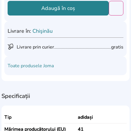
Adaugă în coș
Добави
Livrare în:
Chişinău
Livrare prin curier
gratis
Toate produsele
Joma
Specificații
Tip
adidași
Mărimea producătorului (EU)
41