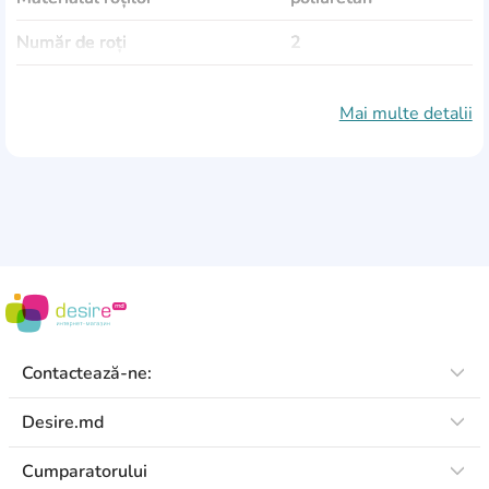
Număr de roți
2
Frână de picior
Da
Mai multe detalii
Frînă la colan
Da
Inălțimea maximă
103
Construcție pliabilă
Da
Reglarea înălțimii
Da
Diametrul roților din față
20 cm
Diametrul roților din spate
20 cm
Contactează-ne:
Culoare
verde
Desire.md
Cumparatorului