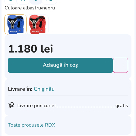
Culoare albastru/negru
1.180
lei
Adaugă în coș
Добави
Livrare în:
Chişinău
Livrare prin curier
gratis
Toate produsele
RDX