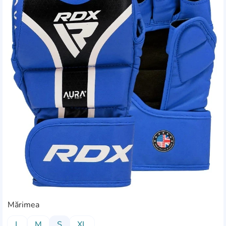
Mărimea
L
M
S
XL