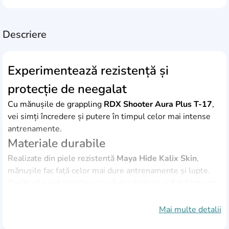
Descriere
Experimentează rezistență și
protecție de neegalat
Cu mănușile de grappling
RDX Shooter Aura Plus T-17
,
vei simți încredere și putere în timpul celor mai intense
antrenamente.
Materiale durabile
Realizate din piele rezistentă
Maya Hide Kalix Skin
,
mănușile fac față celor mai dure antrenamente și lupte.
Cusăturile industriale asigură durabilitate și fiabilitate pe
termen lung.
Protecție avansată
Mai multe detalii
Spuma cu tehnologie
IMF
și stratul
EVA-