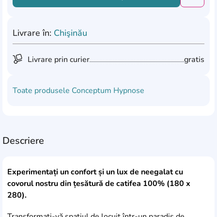
Добави
Livrare în:
Chişinău
Livrare prin curier
gratis
Toate produsele
Conceptum Hypnose
Descriere
Experimentați un confort și un lux de neegalat cu
covorul nostru din țesătură de catifea 100% (180 x
280).
Transformați-vă spațiul de locuit într-un paradis de