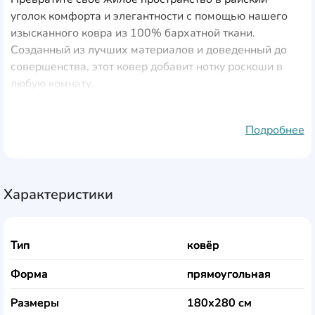
уголок комфорта и элегантности с помощью нашего
изысканного ковра из 100% бархатной ткани.
Созданный из лучших материалов и доведенный до
совершенства, этот ковер добавит нотку роскоши в
любую комнату.
Побалуйте себя непревзойденной мягкостью и
Подробнее
долговечностью.
Изготовленный из 100% бархатной ткани, наш ковер
создает роскошное ощущение под ногами,
Характеристики
обеспечивая вам непревзойденный комфорт и
расслабление. Высота ворса 9 мм обеспечивает
мягкость и уют, благодаря чему вам не захочется
Тип
ковёр
покидать свой дом.
Форма
прямоугольная
Украсьте свой дом вечной красотой.
Размеры
180х280 см
Благодаря своему вневременному дизайну и