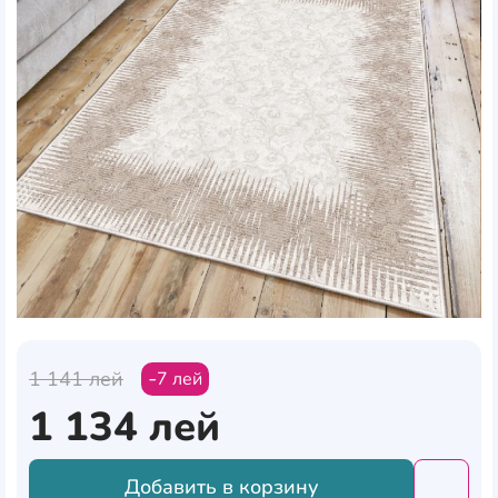
1 141
лей
7
лей
1 134
лей
Добавить в корзину