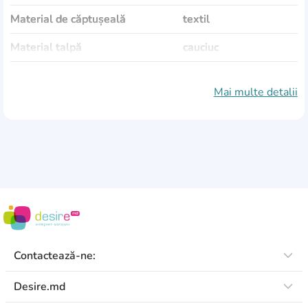
Material de căptușeală
textil
Material talpă
cauciuc
Culoare
negru
Mai multe detalii
Sezonalitate
Vară
Contactează-ne:
Desire.md