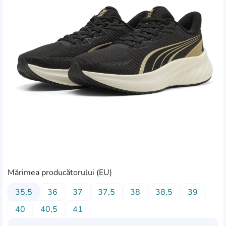
Mărimea producătorului (EU)
35,5
36
37
37,5
38
38,5
39
40
40,5
41