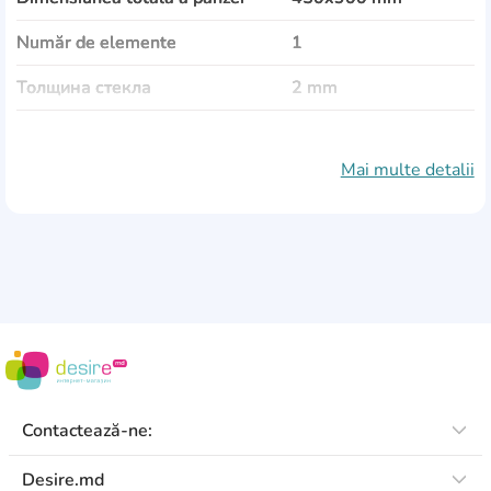
Număr de elemente
1
Толщина стекла
2 mm
Tematică
Alimente și băuturi
Mai multe detalii
Material de pânză
sticlă
Ramă
plastic
Protecția împotriva umidității
Da
Protecție împotriva decolorării
Da
Altele
elemente de fixare
sunt incluse
Contactează-ne:
Desire.md