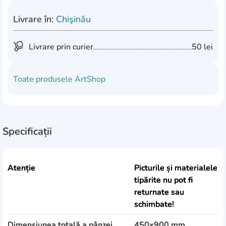
Livrare în:
Chişinău
Livrare prin curier
50 lei
Toate produsele
ArtShop
Specificații
Atenție
Picturile și materialele
tipărite nu pot fi
returnate sau
schimbate!
Dimensiunea totală a pânzei
450x900 mm