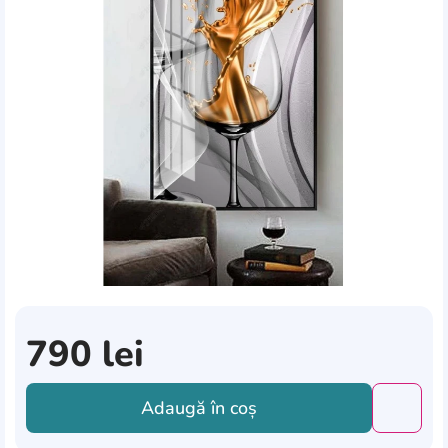
790
lei
Adaugă în coș
Добави