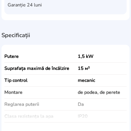
Garanție
24 luni
Specificații
Putere
1,5 kW
Suprafața maximă de încălzire
15 м²
Tip control
mecanic
Montare
de podea, de perete
Reglarea puterii
Da
Clasa rezistența la apa
IP20
Culoare
alb