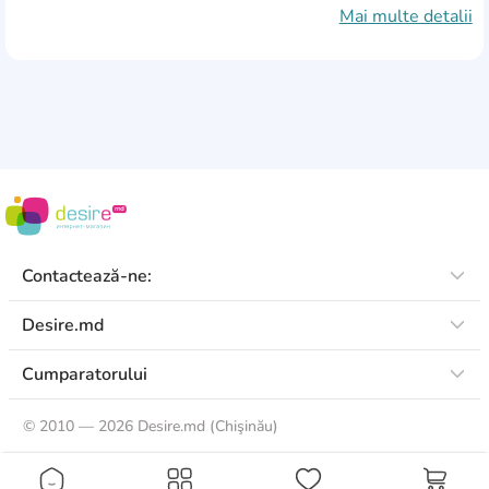
Mai multe detalii
Dimensiuni (ÎxLxA)
655х120х500 mm
Greutate
3,6 kg
Contactează-ne:
Desire.md
Cumparatorului
©
2010 — 2026 Desire.md (Chişinău)