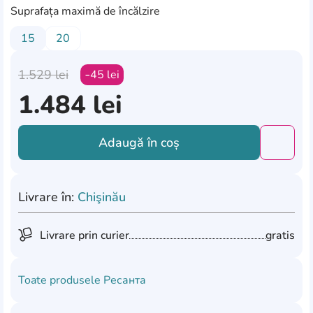
Suprafața maximă de încălzire
15
20
1.529
lei
45
lei
1.484
lei
Adaugă în coș
Добави
Livrare în:
Chişinău
Livrare prin curier
gratis
Toate produsele
Ресанта