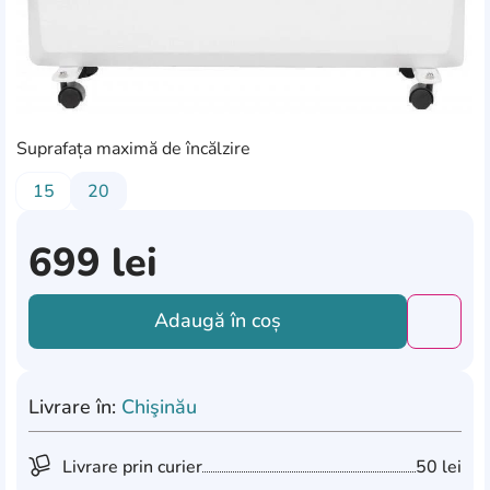
Suprafața maximă de încălzire
15
20
699
lei
Adaugă în coș
Добави
Livrare în:
Chişinău
Livrare prin curier
50 lei