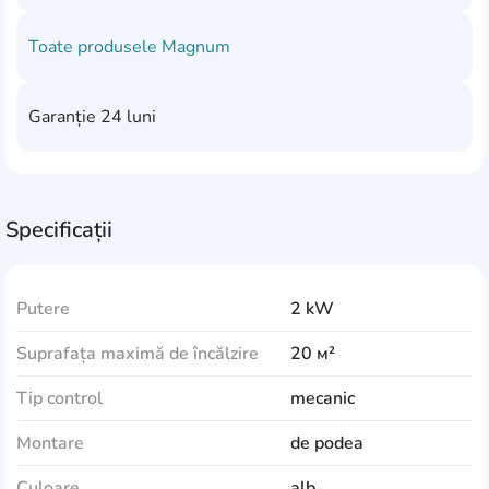
Toate produsele
Magnum
Garanție
24 luni
Specificații
Putere
2 kW
Suprafața maximă de încălzire
20 м²
Tip control
mecanic
Montare
de podea
Culoare
alb