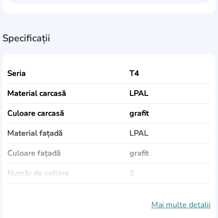
Specificații
Seria
Т4
Material carcasă
LPAL
Culoare carcasă
grafit
Material fațadă
LPAL
Culoare fațadă
grafit
Număr de saltare
3
Număr de uși
2
Mai multe detalii
Lățime
140 cm