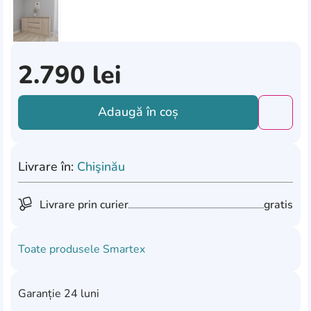
2.790
lei
Adaugă în coș
Добави
Livrare în:
Chişinău
Livrare prin curier
gratis
Toate produsele
Smartex
Garanție
24 luni