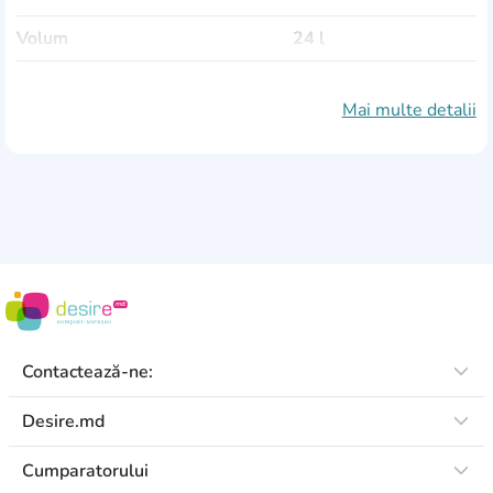
Volum
24 l
Capac
Da
Mai multe detalii
Țara de producere
Polonia
Contactează-ne:
Desire.md
Cumparatorului