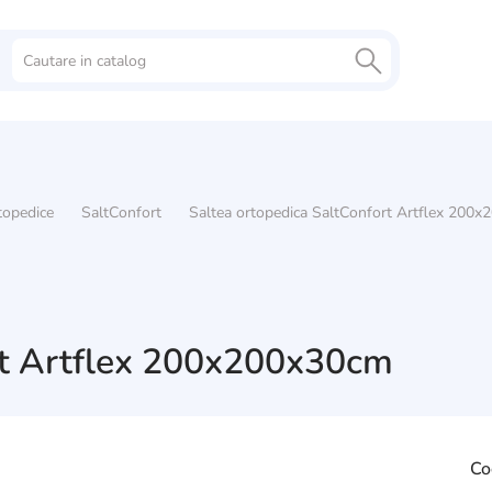
topedice
SaltConfort
Saltea ortopedica SaltConfort Artflex 200
rt Artflex 200x200x30cm
Co