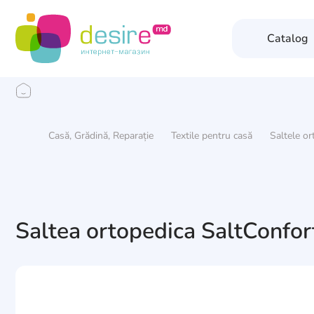
Catalog
Casă, Grădină, Reparație
Textile pentru casă
Saltele or
Saltea ortopedica SaltConfo