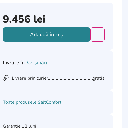
9.456
lei
Adaugă în coș
Добавить това
Livrare în:
Chişinău
Livrare prin curier
gratis
Toate produsele
SaltConfort
Garanție
12 luni