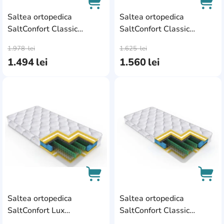
Saltea ortopedica
Saltea ortopedica
SaltConfort Classic
SaltConfort Classic
AddCardToCart
AddC
140x200x20
160x190x20
1.978
lei
1.625
lei
1.494
lei
1.560
lei
AddCardToFavourite
Add
Saltea ortopedica
Saltea ortopedica
AddCardToCart
AddC
SaltConfort Lux
SaltConfort Classic
200x200x22
120x190x20