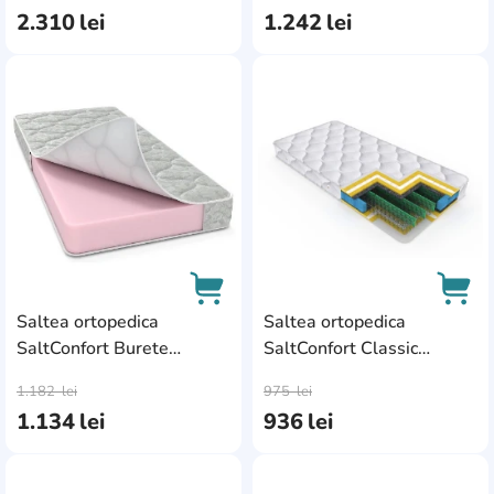
2.310
lei
1.242
lei
AddCardToFavourite
Add
Saltea ortopedica
Saltea ortopedica
SaltConfort Burete
SaltConfort Classic
AddCardToCart
AddC
80x190x15
80x200x20
1.182
lei
975
lei
1.134
lei
936
lei