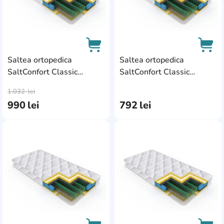
Saltea ortopedica
Saltea ortopedica
SaltConfort Classic
SaltConfort Classic
AddCardToCart
AddC
90x190x20
70x190x20
1.032
lei
990
lei
792
lei
AddCardToFavourite
Add