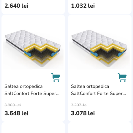
Trendy
262
2.640
lei
1.032
lei
US.Sleeping
2
AddCardToFavourite
Add
Vegas
34
Мелодия сна
6
Saltea ortopedica
Saltea ortopedica
SaltConfort Forte Super
SaltConfort Forte Super
AddCardToCart
AddC
180x200x30
160x190x30
3.800
lei
3.207
lei
3.648
lei
3.078
lei
AddCardToFavourite
Add