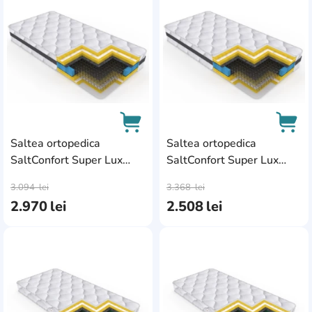
AddCardToFavourite
Add
Saltea ortopedica
Saltea ortopedica
SaltConfort Super Lux
SaltConfort Super Lux
AddCardToCart
AddC
180x200x25
160x190x25
3.094
lei
3.368
lei
2.970
lei
2.508
lei
AddCardToFavourite
Add