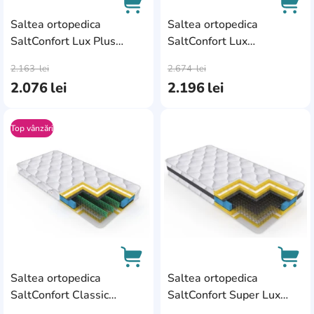
Saltea ortopedica
Saltea ortopedica
SaltConfort Lux Plus
SaltConfort Lux
AddCardToCart
AddC
160x200x24
180x200x22
2.163
lei
2.674
lei
2.076
lei
2.196
lei
Top vânzări
AddCardToFavourite
Add
Saltea ortopedica
Saltea ortopedica
SaltConfort Classic
SaltConfort Super Lux
AddCardToCart
AddC
120x200x20
90x190x25