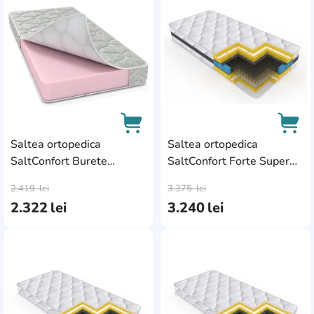
Saltea ortopedica
Saltea ortopedica
SaltConfort Burete
SaltConfort Forte Super
AddCardToCart
AddC
160x190x20
160x200x30
2.419
lei
3.375
lei
2.322
lei
3.240
lei
AddCardToFavourite
Add