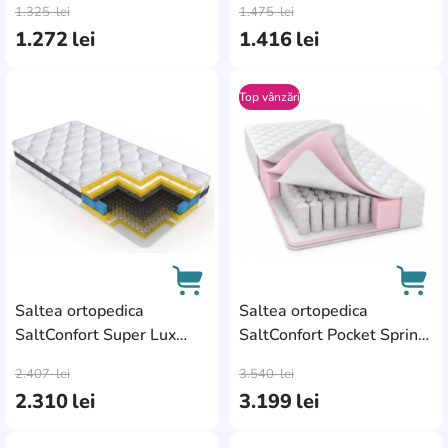
1.325
lei
1.475
lei
1.272
lei
1.416
lei
Top vânzări
AddCardToFavourite
Add
Saltea ortopedica
Saltea ortopedica
SaltConfort Super Lux
SaltConfort Pocket Spring
AddCardToCart
AddC
140x200x25
160x200x24
2.407
lei
3.540
lei
2.310
lei
3.199
lei