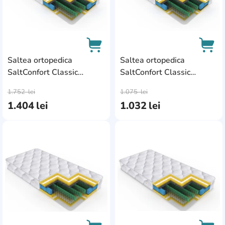
Saltea ortopedica
Saltea ortopedica
SaltConfort Classic
SaltConfort Classic
AddCardToCart
AddC
140x190x20
90x200x20
1.752
lei
1.075
lei
1.404
lei
1.032
lei
AddCardToFavourite
Add