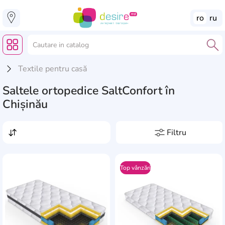
ro
ru
Textile pentru casă
Saltele ortopedice SaltConfort în
Chișinău
Filtru
Preț, lei
de la
pînă la
Top vânzări
Producători
AddCardToFavourite
Add
Almir
286
Lungime, cm
Ambianta
135
de la
pînă la