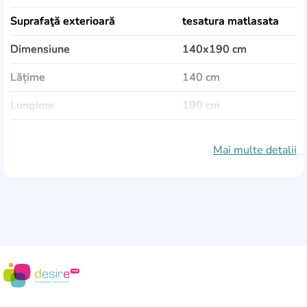
Suprafaţă exterioară
tesatura matlasata
Dimensiune
140x190 cm
Lățime
140 cm
Lungime
190 cm
Înălțime
30 cm
Mai multe detalii
Număr de arcuri pe metru pătrat
282
Efect de memorie
este
Saltea zonală
Da
Numărul de zone
5
Materialul 1
Memory Foam
Material 2
spumă HR