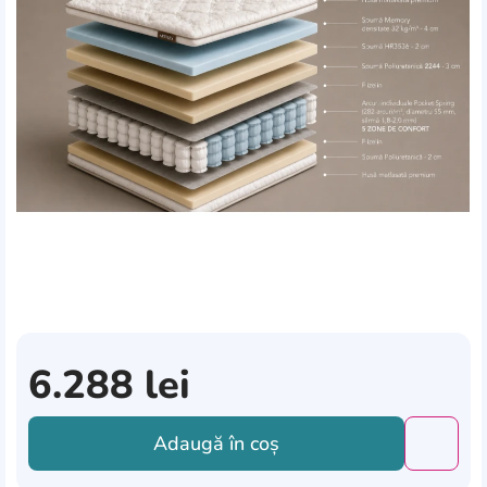
6.288
lei
Adaugă în coș
Добави